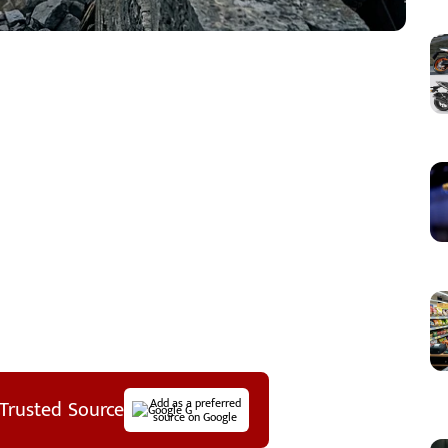
Trusted Source
Add as a preferred
source on Google