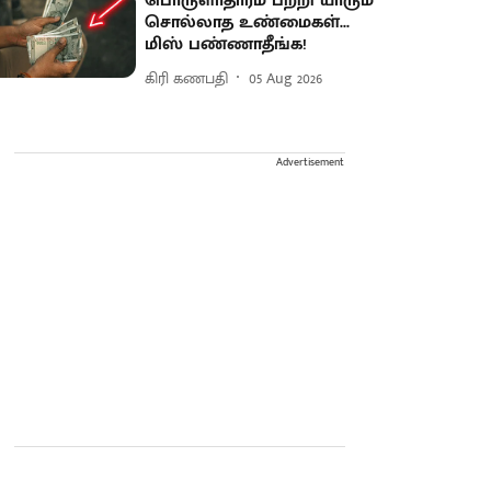
பொருளாதாரம் பற்றி யாரும்
சொல்லாத உண்மைகள்...
மிஸ் பண்ணாதீங்க!
கிரி கணபதி
05 Aug 2026
Advertisement