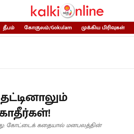
தீபம்
கோகுலம்/Gokulam
முக்கிய பிரிவுகள்
 தட்டினாலும்
தீர்கள்!
ாது: கோட்டைக் கதையால் மனபலத்தின்