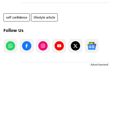
self confidence
lifestyle article
Follow Us
Advertisement