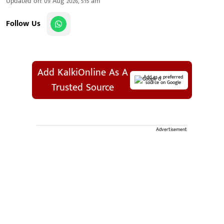
Updated on
:
09 Aug 2026, 5:15 am
Follow Us
Add KalkiOnline As A
Add as a preferred
source on Google
Trusted Source
Advertisement