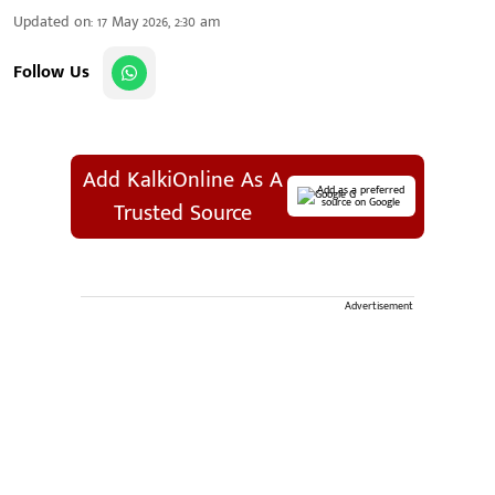
Updated on
:
17 May 2026, 2:30 am
Follow Us
Add KalkiOnline As A
Add as a preferred
source on Google
Trusted Source
Advertisement