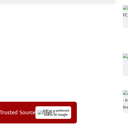
Trusted Source
Add as a preferred
source on Google