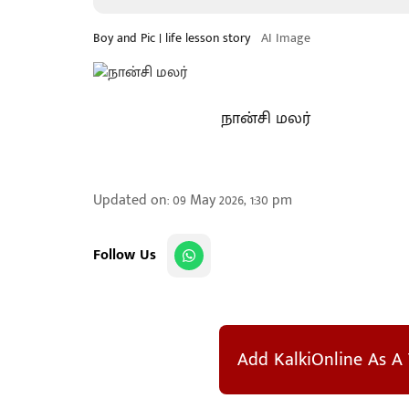
Boy and Pic | life lesson story
AI Image
நான்சி மலர்
Updated on
:
09 May 2026, 1:30 pm
Follow Us
Add KalkiOnline As A 