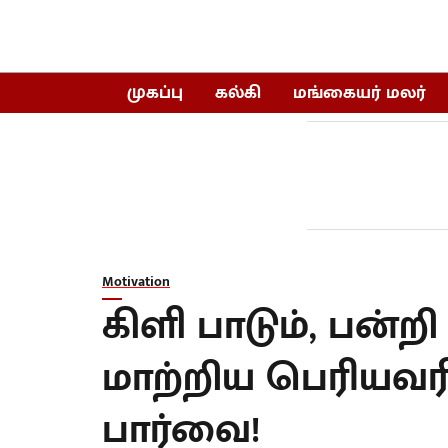
முகப்பு
கல்கி
மங்கையர் மலர்
Motivation
கிளி பாடும், பன்ற
மாற்றிய பெரியவர
பார்வை!