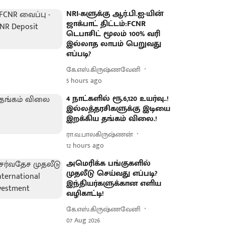
NRI-களுக்கு ஆர்.பி.ஐ-யின்
ஜாக்பாட் திட்டம்:FCNR
டெபாசிட் மூலம் 100% வரி
இல்லாத லாபம் பெறுவது
எப்படி?
கே.எஸ்.கிருஷ்ணவேனி
5 hours ago
4 நாட்களில் ரூ.6,120 உயர்வு..!
இல்லத்தரசிகளுக்கு இடியை
இறக்கிய தங்கம் விலை.!
ரா.வ.பாலகிருஷ்ணன்
12 hours ago
அமெரிக்க பங்குகளில்
முதலீடு செய்வது எப்படி?
இந்தியர்களுக்கான எளிய
வழிகாட்டி!
கே.எஸ்.கிருஷ்ணவேனி
07 Aug 2026