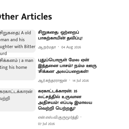
ther Articles
சிறுகதை: ஒற்றைப்
பாகற்காயின் தவிப்பு!
ஆ.நர்மதா
04 Aug 2026
புதுப்பொருள் மேல ஏன்
இத்தனை பாசம்? நம்ம ஊரு
'சிக்கன' அலப்பறைகள்!
ஆர்.சுந்தரராஜன்
14 Jul 2026
கரகாட்டக்காரன்: 35
லட்சத்தில் உருவான
அதிசயம்! எப்படி இமாலய
வெற்றி பெற்றது?
என்.எஸ்.வி.குருமூர்த்தி
07 Jul 2026