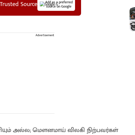
Trusted Source
Add as a preferred
source on Google
Advertisement
ளியும் அல்ல; மௌனமாய் விலகி நிற்பவர்கள்