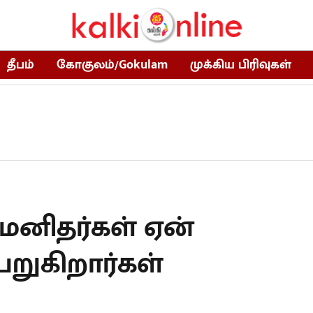
தீபம்
கோகுலம்/Gokulam
முக்கிய பிரிவுகள்
மனிதர்கள் ஏன்
றுகிறார்கள்