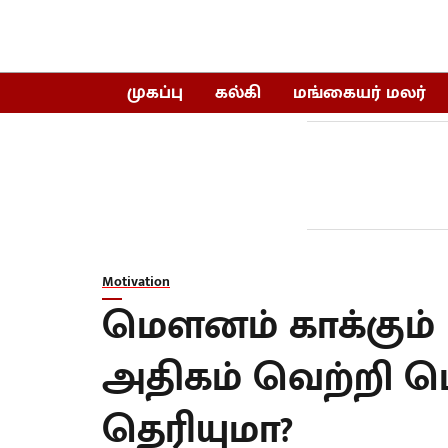
முகப்பு
கல்கி
மங்கையர் மலர்
Motivation
மௌனம் காக்கும் 
அதிகம் வெற்றி பெ
தெரியுமா?