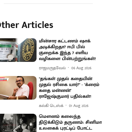
ther Articles
மின்சார கட்டணம் ஷாக்
அடிக்கிறதா? ஈபி பில்
குறைக்க இந்த 7 எளிய
வழிகளை பின்பற்றுங்கள்!
ராஜமருதவேல்
06 Aug 2026
"தங்கள் முதல் கதையின்
முதல் ரசிகை யார்?" - ‘க்ரைம்
கதை மன்னன்’
ராஜேஷ்குமார் பதில்கள்!
கல்கி டெஸ்க்
01 Aug 2026
மௌனம் கலைந்த
திடுக்கிடும் தருணம்: சினிமா
உலகைக் புரட்டிப் போட்ட