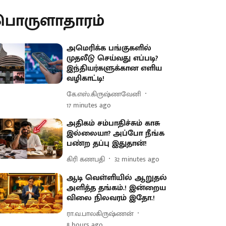
பொருளாதாரம்
அமெரிக்க பங்குகளில்
முதலீடு செய்வது எப்படி?
இந்தியர்களுக்கான எளிய
வழிகாட்டி!
கே.எஸ்.கிருஷ்ணவேனி
17 minutes ago
அதிகம் சம்பாதிச்சும் காசு
இல்லையா? அப்போ நீங்க
பண்ற தப்பு இதுதான்!
கிரி கணபதி
32 minutes ago
ஆடி வெள்ளியில் ஆறுதல்
அளித்த தங்கம்.! இன்றைய
விலை நிலவரம் இதோ.!
ரா.வ.பாலகிருஷ்ணன்
8 hours ago