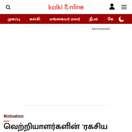
முகப்பு
கல்கி
மங்கையர் மலர்
தீபம்
கோகுலம்/Go
Advertisement
Motivation
வெற்றியாளர்களின் 'ரகசிய