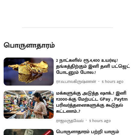
பொருளாதாரம்
2 நாட்களில் ரூ.4,400 உயர்வு.!
தங்கத்திற்கும் இனி தனி பட்ஜெட்
போடனும் போல.!
ரா.வ.பாலகிருஷ்ணன்
6 hours ago
மக்களுக்கு அடுத்த ஷாக்..! இனி
₹2000-க்கு மேற்பட்ட GPay , Paytm
பரிவர்த்தனைகளுக்கு கூடுதல்
கட்டணம்..?
ராஜமருதவேல்
9 hours ago
பொருளாதாரம் பற்றி யாரும்