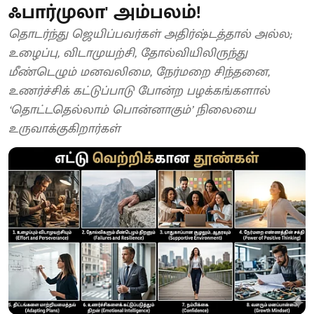
ஃபார்முலா' அம்பலம்!
தொடர்ந்து ஜெயிப்பவர்கள் அதிர்ஷ்டத்தால் அல்ல;
உழைப்பு, விடாமுயற்சி, தோல்வியிலிருந்து
மீண்டெழும் மனவலிமை, நேர்மறை சிந்தனை,
உணர்ச்சிக் கட்டுப்பாடு போன்ற பழக்கங்களால்
‘தொட்டதெல்லாம் பொன்னாகும்’ நிலையை
உருவாக்குகிறார்கள்