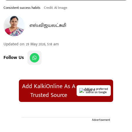
Consistent success habits
Credit: AI Image
எஸ்.விஜயலட்சுமி
Updated on
:
29 May 2026, 5:18 am
Follow Us
Add KalkiOnline As A
Add as a preferred
source on Google
Trusted Source
Advertisement