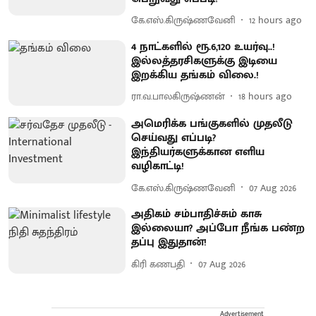
கே.எஸ்.கிருஷ்ணவேனி
12 hours ago
4 நாட்களில் ரூ.6,120 உயர்வு..!
இல்லத்தரசிகளுக்கு இடியை
இறக்கிய தங்கம் விலை.!
ரா.வ.பாலகிருஷ்ணன்
18 hours ago
அமெரிக்க பங்குகளில் முதலீடு
செய்வது எப்படி?
இந்தியர்களுக்கான எளிய
வழிகாட்டி!
கே.எஸ்.கிருஷ்ணவேனி
07 Aug 2026
அதிகம் சம்பாதிச்சும் காசு
இல்லையா? அப்போ நீங்க பண்ற
தப்பு இதுதான்!
கிரி கணபதி
07 Aug 2026
Advertisement