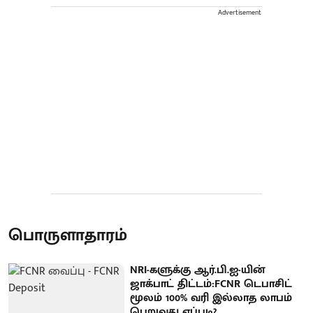
Advertisement
பொருளாதாரம்
NRI-களுக்கு ஆர்.பி.ஐ-யின்
ஜாக்பாட் திட்டம்:FCNR டெபாசிட்
மூலம் 100% வரி இல்லாத லாபம்
பெறுவது எப்படி?