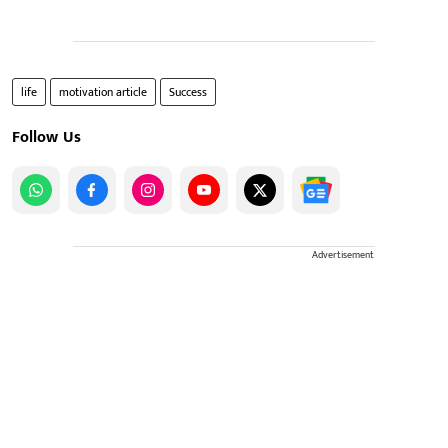
life
motivation article
Success
Follow Us
Advertisement