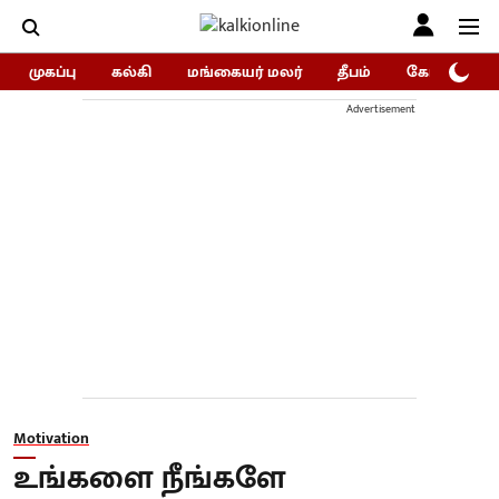
முகப்பு
கல்கி
மங்கையர் மலர்
தீபம்
கோகுலம்/Go
Advertisement
Motivation
உங்களை நீங்களே