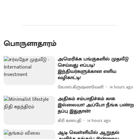
பொருளாதாரம்
அமெரிக்க பங்குகளில் முதலீடு
செய்வது எப்படி?
இந்தியர்களுக்கான எளிய
வழிகாட்டி!
கே.எஸ்.கிருஷ்ணவேனி
14 hours ago
அதிகம் சம்பாதிச்சும் காசு
இல்லையா? அப்போ நீங்க பண்ற
தப்பு இதுதான்!
கிரி கணபதி
14 hours ago
ஆடி வெள்ளியில் ஆறுதல்
அளித்த தங்கம்.! இன்றைய