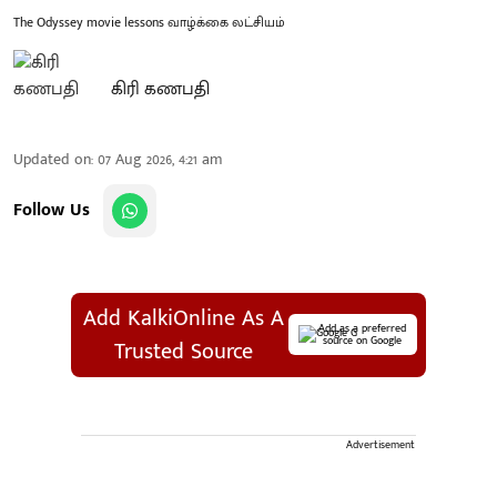
The Odyssey movie lessons வாழ்க்கை லட்சியம்
கிரி கணபதி
Updated on
:
07 Aug 2026, 4:21 am
Follow Us
Add KalkiOnline As A
Add as a preferred
source on Google
Trusted Source
Advertisement