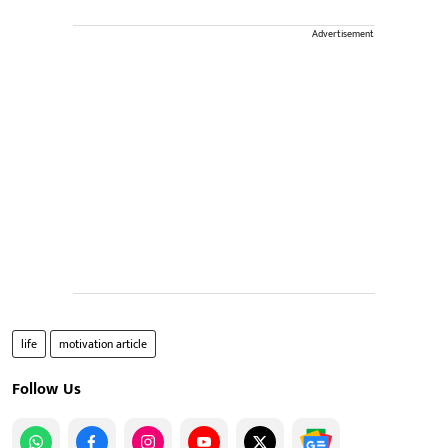
Advertisement
life
motivation article
Follow Us