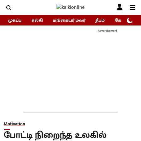
முகப்பு
கல்கி
மங்கையர் மலர்
தீபம்
கோகுலம்/Go
Advertisement
Motivation
போட்டி நிறைந்த உலகில்