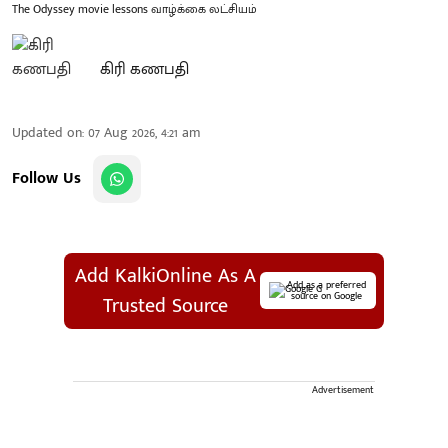
The Odyssey movie lessons வாழ்க்கை லட்சியம்
கிரி கணபதி
Updated on
:
07 Aug 2026, 4:21 am
Follow Us
Add KalkiOnline As A
Add as a preferred
source on Google
Trusted Source
Advertisement