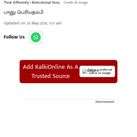
Think Differently | Motivational Story
Credit: AI image
பானு பெரியதம்பி
Updated on
:
26 May 2026, 11:15 am
Follow Us
Add KalkiOnline As A
Add as a preferred
source on Google
Trusted Source
Advertisement