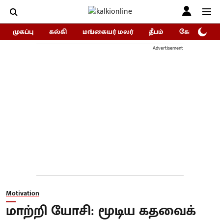
முகப்பு
கல்கி
மங்கையர் மலர்
தீபம்
கோகுலம்/Go
Advertisement
Motivation
மாற்றி யோசி: மூடிய கதவைக்