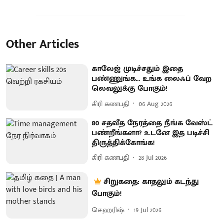
Other Articles
காலேஜ் முடிச்சதும் இதை
பண்ணுங்க... உங்க லைஃப் வேற
லெவலுக்கு போகும்!
கிரி கணபதி
06 Aug 2026
80 சதவீத நேரத்தை நீங்க வேஸ்ட்
பண்றீங்களா? உடனே இத படிச்சி
திருத்திக்கோங்க!
கிரி கணபதி
28 Jul 2026
சிறுகதை: காதலும் கடந்து
போகும்!
செ.ஹரிஷ்
19 Jul 2026