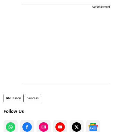
Advertisement
life lesson
Success
Follow Us