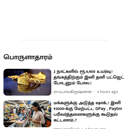
பொருளாதாரம்
2 நாட்களில் ரூ.4,400 உயர்வு.!
தங்கத்திற்கும் இனி தனி பட்ஜெட்
போடனும் போல.!
ரா.வ.பாலகிருஷ்ணன்
6 hours ago
மக்களுக்கு அடுத்த ஷாக்..! இனி
₹2000-க்கு மேற்பட்ட GPay , Paytm
பரிவர்த்தனைகளுக்கு கூடுதல்
கட்டணம்..?