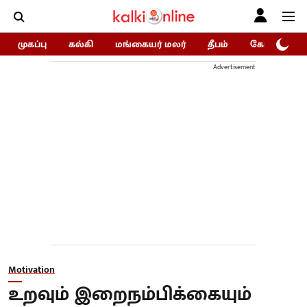
முகப்பு
கல்கி
மங்கையர் மலர்
தீபம்
கோகுலம்/Go
Advertisement
Motivation
உறவும் இறைநம்பிக்கையும்