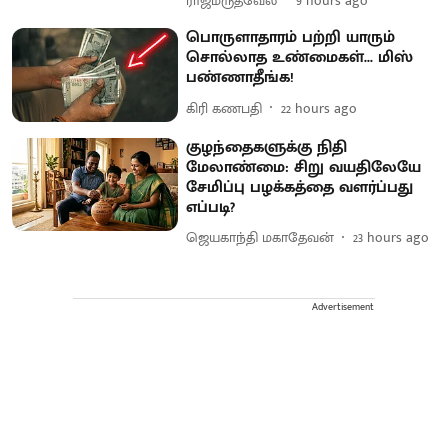
ராஜமருதவேல்
9 hours ago
பொருளாதாரம் பற்றி யாரும்
சொல்லாத உண்மைகள்... மிஸ்
பண்ணாதீங்க!
கிரி கணபதி
22 hours ago
குழந்தைகளுக்கு நிதி
மேலாண்மை: சிறு வயதிலேயே
சேமிப்பு பழக்கத்தை வளர்ப்பது
எப்படி?
ஜெயகாந்தி மகாதேவன்
23 hours ago
Advertisement