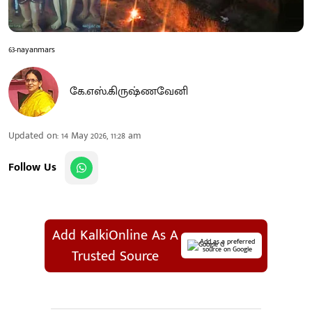
63-nayanmars
கே.எஸ்.கிருஷ்ணவேனி
Updated on
:
14 May 2026, 11:28 am
Follow Us
Add KalkiOnline As A
Add as a preferred
source on Google
Trusted Source