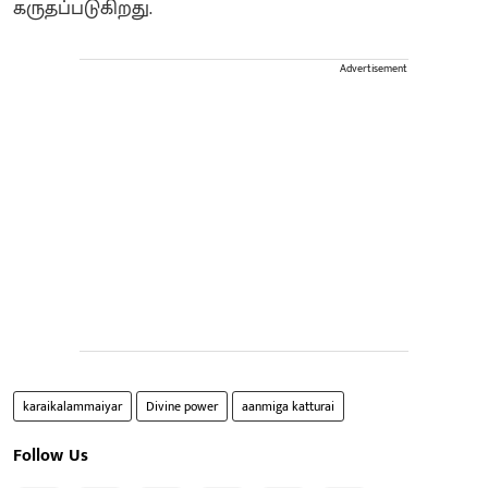
கருதப்படுகிறது.
Advertisement
karaikalammaiyar
Divine power
aanmiga katturai
Follow Us