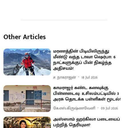
Other Articles
மரணத்தின் பிடியிலிருந்து
மீண்டு வந்த டாவா ஷெர்பா: 6
நாட்களுக்குப் பின் நிகழ்ந்த
அதிசயம்!
ச. நாகராஜன்
18 Jul 2026
காமராஜர் கண்ட கனவுக்கு
பின்னடைவு: உசிலம்பட்டியில் 3
அரசு தொடக்க பள்ளிகள் மூடல்!
கே.எஸ்.கிருஷ்ணவேனி
09 Jul 2026
அஸ்ஸாம் ஹர்கிலா படையைப்
பற்றித் தெரியுமா?