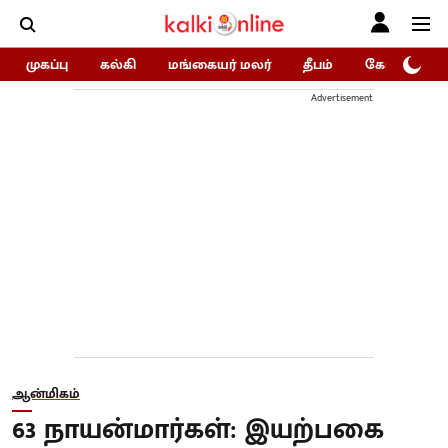
முகப்பு
கல்கி
மங்கையர் மலர்
தீபம்
கோகுலம்/Go
Advertisement
ஆன்மிகம்
63 நாயன்மார்கள்: இயற்பகை