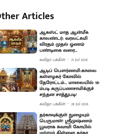
ther Articles
ஆகஸ்ட் மாத ஆன்மீக
காலண்டர்: வரலட்சுமி
விரதம் முதல் ஓணம்
பண்டிகை வரை...
கவிதா பக்கிள்
31 Jul 2026
ஆடிப் பௌர்ணமி:காலை
கள்ளழகர் கோவில்
தேரோட்டம்... மாலையில் 18-
ம்படி கருப்பணசாமிக்குச்
சந்தன சாத்துபடி!
கவிதா பக்கிள்
28 Jul 2026
தர்காவுக்குள் நுழையும்
பெருமாள்! ஸ்ரீமுஷ்ணம்
பூவராக சுவாமி கோயில்
மற்றும் கிள்ளை தர்கா