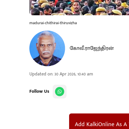
madurai-chithirai-thiruvizha
கோவீ.ராஜேந்திரன்
Updated on
:
30 Apr 2026, 10:40 am
Follow Us
Add KalkiOnline As A 