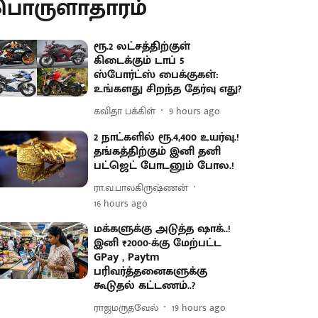
பொருளாதாரம்
ரூ.2 லட்சத்திற்குள்
கிடைக்கும் டாப் 5
ஸ்போர்ட்ஸ் பைக்குகள்:
உங்களது சிறந்த தேர்வு எது?
கவிதா பக்கிள்
9 hours ago
2 நாட்களில் ரூ.4,400 உயர்வு.!
தங்கத்திற்கும் இனி தனி
பட்ஜெட் போடனும் போல.!
ரா.வ.பாலகிருஷ்ணன்
16 hours ago
மக்களுக்கு அடுத்த ஷாக்..!
இனி ₹2000-க்கு மேற்பட்ட
GPay , Paytm
பரிவர்த்தனைகளுக்கு
கூடுதல் கட்டணம்..?
ராஜமருதவேல்
19 hours ago