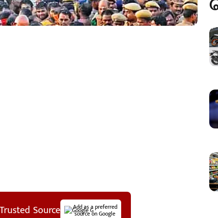
Trusted Source
Add as a preferred
source on Google