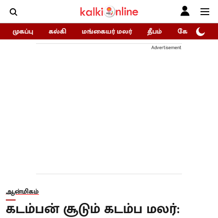
முகப்பு
கல்கி
மங்கையர் மலர்
தீபம்
கோகுலம்/Go
Advertisement
ஆன்மிகம்
கடம்பன் சூடும் கடம்ப மலர்: