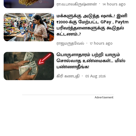
ரா.வ.பாலகிருஷ்ணன்
14 hours ago
மக்களுக்கு அடுத்த ஷாக்..! இனி
₹2000-க்கு மேற்பட்ட GPay , Paytm
பரிவர்த்தனைகளுக்கு கூடுதல்
கட்டணம்..?
ராஜமருதவேல்
17 hours ago
பொருளாதாரம் பற்றி யாரும்
சொல்லாத உண்மைகள்... மிஸ்
பண்ணாதீங்க!
கிரி கணபதி
05 Aug 2026
Advertisement