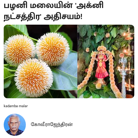
பழனி மலையின் 'அக்னி
நட்சத்திர' அதிசயம்!
kadamba malar
கோவீ.ராஜேந்திரன்