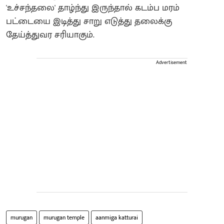
'உச்சந்தலை' தாழ்ந்து இருந்தால் கடம்ப மரம்
பட்டையை இடித்து சாறு எடுத்து தலைக்கு
தேய்த்துவர சரியாகும்.
Advertisement
murugan
murugan temple
aanmiga katturai