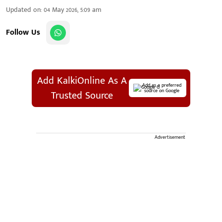
Updated on
:
04 May 2026, 5:09 am
Follow Us
Add KalkiOnline As A
Add as a preferred
source on Google
Trusted Source
Advertisement