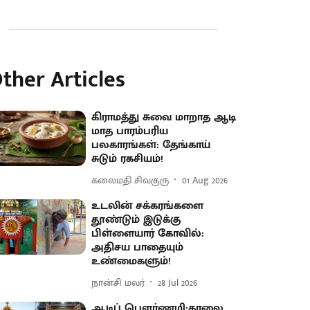
ther Articles
கிராமத்து சுவை மாறாத ஆடி
மாத பாரம்பரிய
பலகாரங்கள்: தேங்காய்
சுடும் ரகசியம்!
கலைமதி சிவகுரு
01 Aug 2026
உடலின் சக்கரங்களை
தூண்டும் இடுக்கு
பிள்ளையார் கோவில்:
அதிசய பாதையும்
உண்மைகளும்!
நான்சி மலர்
28 Jul 2026
ஆடிப் பௌர்ணமி:காலை