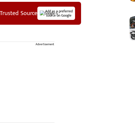
Trusted Source
Add as a preferred
source on Google
Advertisement