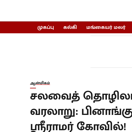
முகப்பு
கல்கி
மங்கையர் மலர்
ஆன்மிகம்
சலவைத் தொழிலா
வரலாறு: பினாங்க
ஸ்ரீராமர் கோவில்!