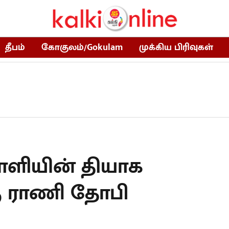
தீபம்
கோகுலம்/Gokulam
முக்கிய பிரிவுகள்
ளியின் தியாக
ு ராணி தோபி