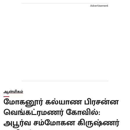
Advertisement
ஆன்மிகம்
மோகனூர் கல்யாண பிரசன்ன
வெங்கட்ரமணர் கோவில்:
அபூர்வ சம்மோகன கிருஷ்ணர்