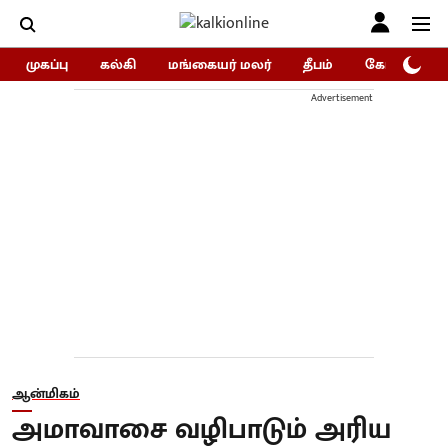
முகப்பு
கல்கி
மங்கையர் மலர்
தீபம்
கோகுலம்/Go
Advertisement
ஆன்மிகம்
அமாவாசை வழிபாடும் அரிய