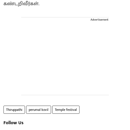
கண்டறிவீர்கள்.
Advertisement
Thiruppathi
perumal kovil
Temple festival
Follow Us