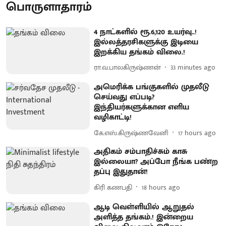
பொருளாதாரம்
4 நாட்களில் ரூ.6,120 உயர்வு..!
இல்லத்தரசிகளுக்கு இடியை
இறக்கிய தங்கம் விலை.!
ரா.வ.பாலகிருஷ்ணன்
33 minutes ago
அமெரிக்க பங்குகளில் முதலீடு
செய்வது எப்படி?
இந்தியர்களுக்கான எளிய
வழிகாட்டி!
கே.எஸ்.கிருஷ்ணவேனி
17 hours ago
அதிகம் சம்பாதிச்சும் காசு
இல்லையா? அப்போ நீங்க பண்ற
தப்பு இதுதான்!
கிரி கணபதி
18 hours ago
ஆடி வெள்ளியில் ஆறுதல்
அளித்த தங்கம்.! இன்றைய