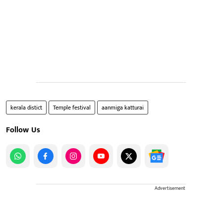
kerala distict
Temple festival
aanmiga katturai
Follow Us
Advertisement