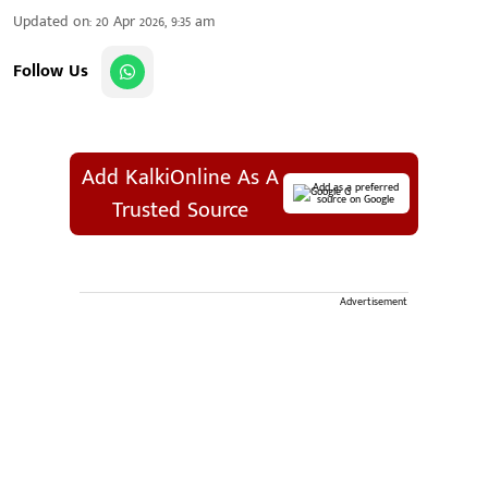
Updated on
:
20 Apr 2026, 9:35 am
Follow Us
Add KalkiOnline As A
Add as a preferred
source on Google
Trusted Source
Advertisement