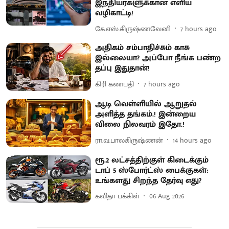
இந்தியர்களுக்கான எளிய
வழிகாட்டி!
கே.எஸ்.கிருஷ்ணவேனி
7 hours ago
அதிகம் சம்பாதிச்சும் காசு
இல்லையா? அப்போ நீங்க பண்ற
தப்பு இதுதான்!
கிரி கணபதி
7 hours ago
ஆடி வெள்ளியில் ஆறுதல்
அளித்த தங்கம்.! இன்றைய
விலை நிலவரம் இதோ.!
ரா.வ.பாலகிருஷ்ணன்
14 hours ago
ரூ.2 லட்சத்திற்குள் கிடைக்கும்
டாப் 5 ஸ்போர்ட்ஸ் பைக்குகள்:
உங்களது சிறந்த தேர்வு எது?
கவிதா பக்கிள்
06 Aug 2026