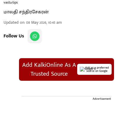
vastu-tips
மாலதி சந்திரசேகரன்
Updated on
:
08 May 2026, 10:45 am
Follow Us
Add KalkiOnline As A
Add as a preferred
source on Google
Trusted Source
Advertisement