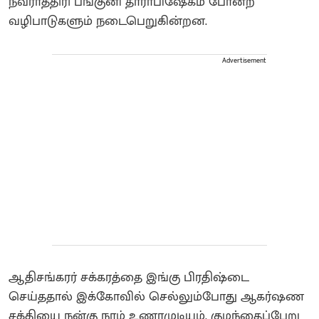
நவராத்திரி பங்குனி தாராபிஷேகம் போன்ற
வழிபாடுகளும் நடைபெறுகின்றன.
Advertisement
ஆதிசங்கரர் சக்கரத்தை இங்கு பிரதிஷ்டை
செய்ததால் இக்கோவில் செல்லும்போது ஆகர்ஷண
சக்தியை நன்கு நாம் உணரமுடியும். குழந்தைப்பேறு