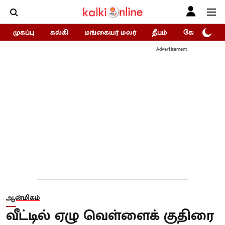
முகப்பு
கல்கி
மங்கையர் மலர்
தீபம்
கோகுலம்/Go
Advertisement
ஆன்மிகம்
வீட்டில் ஏழு வெள்ளைக் குதிரை