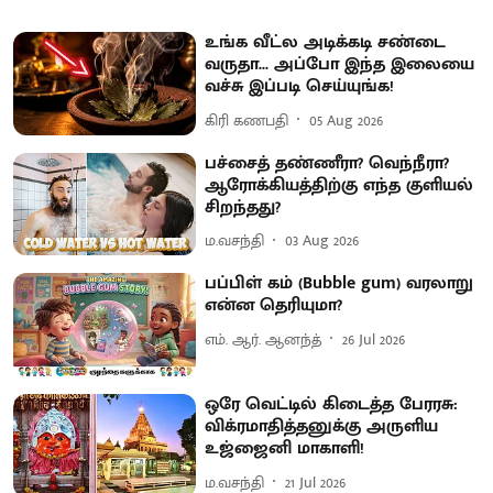
உங்க வீட்ல அடிக்கடி சண்டை
வருதா... அப்போ இந்த இலையை
வச்சு இப்படி செய்யுங்க!
கிரி கணபதி
05 Aug 2026
பச்சைத் தண்ணீரா? வெந்நீரா?
ஆரோக்கியத்திற்கு எந்த குளியல்
சிறந்தது?
ம.வசந்தி
03 Aug 2026
பப்பிள் கம் (Bubble gum) வரலாறு
என்ன தெரியுமா?
எம். ஆர். ஆனந்த்
26 Jul 2026
ஒரே வெட்டில் கிடைத்த பேரரசு:
விக்ரமாதித்தனுக்கு அருளிய
உஜ்ஜைனி மாகாளி!
ம.வசந்தி
21 Jul 2026