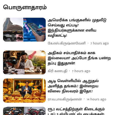
பொருளாதாரம்
அமெரிக்க பங்குகளில் முதலீடு
செய்வது எப்படி?
இந்தியர்களுக்கான எளிய
வழிகாட்டி!
கே.எஸ்.கிருஷ்ணவேனி
7 hours ago
அதிகம் சம்பாதிச்சும் காசு
இல்லையா? அப்போ நீங்க பண்ற
தப்பு இதுதான்!
கிரி கணபதி
7 hours ago
ஆடி வெள்ளியில் ஆறுதல்
அளித்த தங்கம்.! இன்றைய
விலை நிலவரம் இதோ.!
ரா.வ.பாலகிருஷ்ணன்
14 hours ago
ரூ.2 லட்சத்திற்குள் கிடைக்கும்
டாப் 5 ஸ்போர்ட்ஸ் பைக்குகள்: