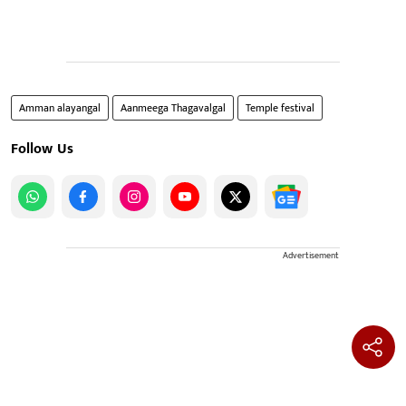
Amman alayangal
Aanmeega Thagavalgal
Temple festival
Follow Us
Advertisement