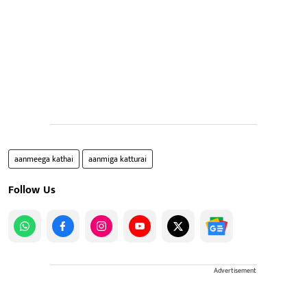
aanmeega kathai
aanmiga katturai
Follow Us
Advertisement