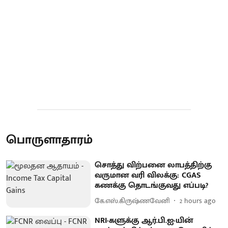
பொருளாதாரம்
சொத்து விற்பனை லாபத்திற்கு
வருமான வரி விலக்கு: CGAS
கணக்கு தொடங்குவது எப்படி?
கே.எஸ்.கிருஷ்ணவேனி
2 hours ago
NRI-களுக்கு ஆர்.பி.ஐ-யின்