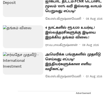
ஜாக்பாட் திட்டம்:FCNR டெபாசிட்
மூலம் 100% வரி இல்லாத லாபம்
பெறுவது எப்படி?
கே.எஸ்.கிருஷ்ணவேனி
08 Aug 2026
4 நாட்களில் ரூ.6,120 உயர்வு..!
இல்லத்தரசிகளுக்கு இடியை
இறக்கிய தங்கம் விலை.!
ரா.வ.பாலகிருஷ்ணன்
08 Aug 2026
அமெரிக்க பங்குகளில் முதலீடு
செய்வது எப்படி?
இந்தியர்களுக்கான எளிய
வழிகாட்டி!
கே.எஸ்.கிருஷ்ணவேனி
07 Aug 2026
Advertisement