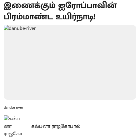
இணைக்கும் ஐரோப்பாவின்
பிரம்மாண்ட உயிர்நாடி!
danube-river
கல்பனா ராஜகோபால்