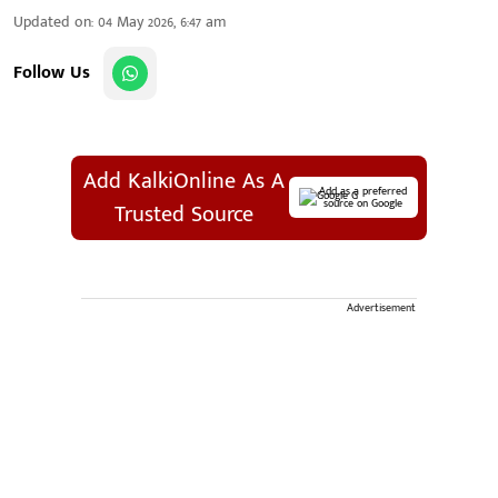
Updated on
:
04 May 2026, 6:47 am
Follow Us
Add KalkiOnline As A
Add as a preferred
source on Google
Trusted Source
Advertisement