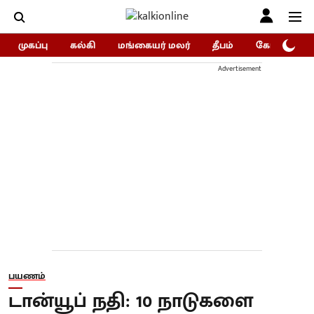
முகப்பு
கல்கி
மங்கையர் மலர்
தீபம்
கோகுலம்/Go
Advertisement
பயணம்
டான்யூப் நதி: 10 நாடுகளை