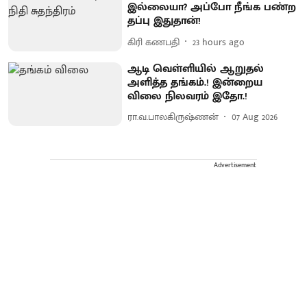
இல்லையா? அப்போ நீங்க பண்ற
தப்பு இதுதான்!
கிரி கணபதி
23 hours ago
ஆடி வெள்ளியில் ஆறுதல்
அளித்த தங்கம்.! இன்றைய
விலை நிலவரம் இதோ.!
ரா.வ.பாலகிருஷ்ணன்
07 Aug 2026
Advertisement