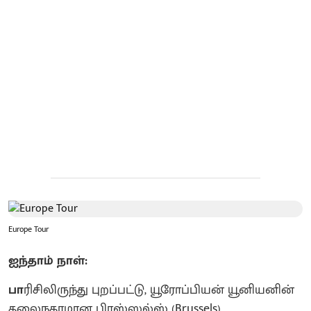
Europe Tour
ஐந்தாம் நாள்:
பா
ரிசிலிருந்து புறப்பட்டு, யூரோப்பியன் யூனியனின்
தலைநகரமான பிரஸ்ஸல்ஸ் (Brussels)