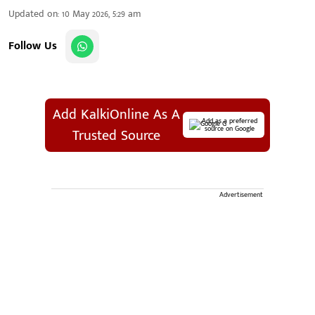
Updated on
:
10 May 2026, 5:29 am
Follow Us
Add KalkiOnline As A
Add as a preferred
source on Google
Trusted Source
Advertisement