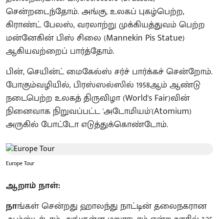
சென்றடைந்தோம். அங்கு, உலகப் புகழ்பெற்ற,
கிராண்ட் பேலஸ், வரலாற்று முக்கியத்துவம் பெற்ற
மன்னேகின் பிஸ் சிலை (Mannekin Pis Statue)
ஆகியவற்றைப் பார்த்தோம்.
பின், செயின்ட் மைகேல்ஸ் சர்ச் பார்க்கச் சென்றோம்.
போகும்வழியில், பிரஸ்ஸல்ஸில் 1958ஆம் ஆண்டு
நடைபெற்ற உலகத் திருவிழா (World's Fair)வின்
நினைவாக நிறுவப்பட்ட 'அடோமியம்'(Atomium)
அருகில் போட்டோ எடுத்துக்கொண்டோம்.
Europe Tour
ஆறாம் நாள்:
நா
ங்கள் சென்றது ஹாலந்து நாட்டின் தலைநகரான