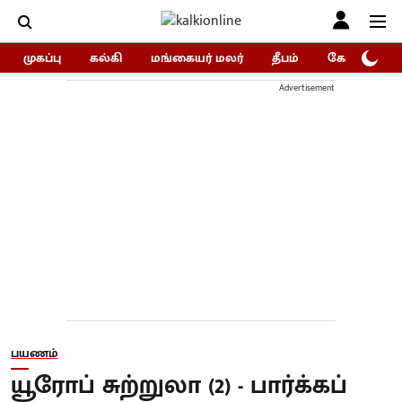
முகப்பு
கல்கி
மங்கையர் மலர்
தீபம்
கோகுலம்/Go
Advertisement
பயணம்
யூரோப் சுற்றுலா (2) - பார்க்கப்