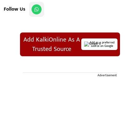
Follow Us
Add KalkiOnline As A
Add as a preferred
source on Google
Trusted Source
Advertisement