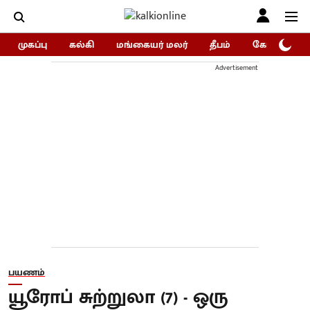
முகப்பு
கல்கி
மங்கையர் மலர்
தீபம்
கோகுலம்/Go
Advertisement
பயணம்
யூரோப் சுற்றுலா (7) - ஒரு