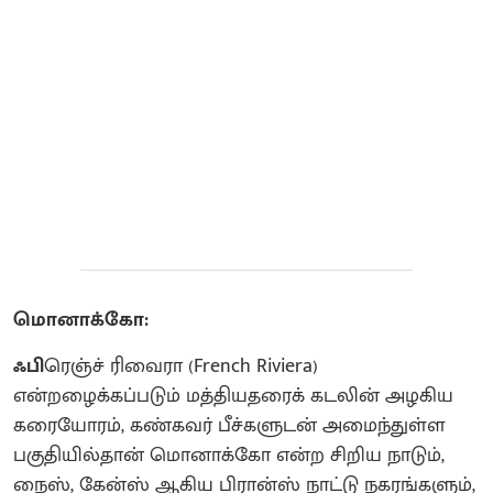
மொனாக்கோ:
ஃபி
ரெஞ்ச் ரிவைரா (French Riviera)
என்றழைக்கப்படும் மத்தியதரைக் கடலின் அழகிய
கரையோரம், கண்கவர் பீச்களுடன் அமைந்துள்ள
பகுதியில்தான் மொனாக்கோ என்ற சிறிய நாடும்,
நைஸ், கேன்ஸ் ஆகிய பிரான்ஸ் நாட்டு நகரங்களும்,