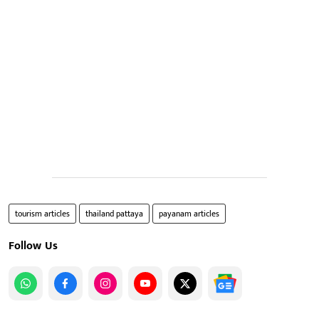
tourism articles
thailand pattaya
payanam articles
Follow Us