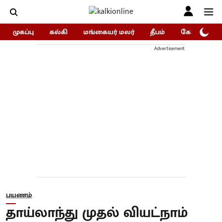
முகப்பு
கல்கி
மங்கையர் மலர்
தீபம்
கோகுலம்/Go
Advertisement
பயணம்
தாய்லாந்து முதல் வியட்நாம்