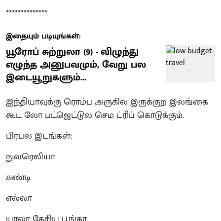
**************
இதையும் படியுங்கள்:
யூரோப் சுற்றுலா (9) - விழுந்து
எழுந்த அனுபவமும், வேறு பல
இடையூறுகளும்...
இந்தியாவுக்கு ரொம்ப அருகில இருக்குற இலங்கை
கூட லோ பட்ஜெட்டுல செம ட்ரிப் கொடுக்கும்.
பிரபல இடங்கள்:
நுவரெலியா
கண்டி
எல்லா
யாலா தேசிய பூங்கா