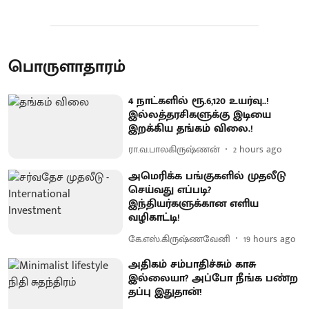
பொருளாதாரம்
4 நாட்களில் ரூ.6,120 உயர்வு..!
இல்லத்தரசிகளுக்கு இடியை
இறக்கிய தங்கம் விலை.!
ரா.வ.பாலகிருஷ்ணன்
2 hours ago
அமெரிக்க பங்குகளில் முதலீடு
செய்வது எப்படி?
இந்தியர்களுக்கான எளிய
வழிகாட்டி!
கே.எஸ்.கிருஷ்ணவேனி
19 hours ago
அதிகம் சம்பாதிச்சும் காசு
இல்லையா? அப்போ நீங்க பண்ற
தப்பு இதுதான்!