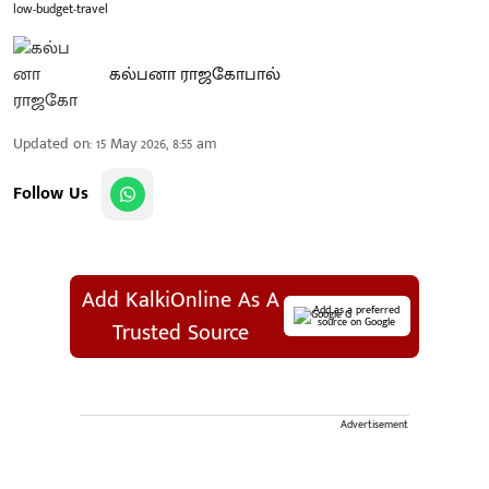
low-budget-travel
கல்பனா ராஜகோபால்
Updated on
:
15 May 2026, 8:55 am
Follow Us
Add KalkiOnline As A
Add as a preferred
source on Google
Trusted Source
Advertisement