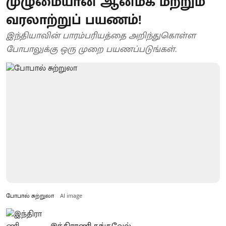
முழுமையான ஆன்மீக மற்றும்
வரலாற்றுப் பயணம்!
இந்தியாவின் பாரம்பரியத்தை அறிந்துகொள்ள
போபாலுக்கு ஒரு முறை பயணப்படுங்கள்.
போபால் சுற்றுலா
AI image