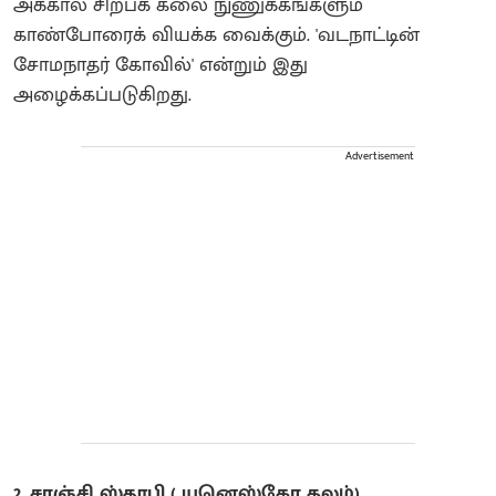
அக்கால சிற்பக் கலை நுணுக்கங்களும்
காண்போரைக் வியக்க வைக்கும். 'வடநாட்டின்
சோமநாதர் கோவில்' என்றும் இது
அழைக்கப்படுகிறது.
Advertisement
2. சாஞ்சி ஸ்தூபி ( யுனெஸ்கோ தலம்)