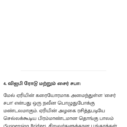
4. விஐபி ரோடு மற்றும் சைர் சபா:
மேல் ஏரியின் கரையோரமாக அமைந்துள்ள 'சைர்
சபா' என்பது ஒரு நவீன பொழுதுபோக்கு
மண்டலமாகும். ஏரியின் அழகை ரசித்தபடியே
செல்லக்கூடிய பிரம்மாண்டமான தொங்கு பாலம்
(Suspension Bridge), சிறுவர்களுக்கான பூங்காக்கள்