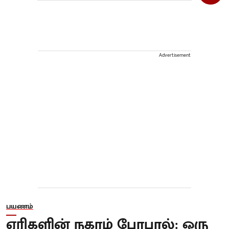
Advertisement
பயணம்
ஏரிகளின் நகரம் போபால்: ஒரு