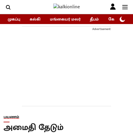
முகப்பு
கல்கி
மங்கையர் மலர்
தீபம்
கோகுலம்/Go
Advertisement
பயணம்
அமைதி தேடும்