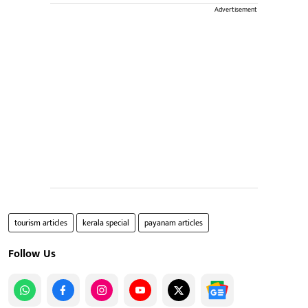
Advertisement
tourism articles
kerala special
payanam articles
Follow Us