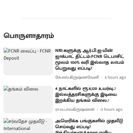
பொருளாதாரம்
NRI-களுக்கு ஆர்.பி.ஐ-யின்
ஜாக்பாட் திட்டம்:FCNR டெபாசிட்
மூலம் 100% வரி இல்லாத லாபம்
பெறுவது எப்படி?
கே.எஸ்.கிருஷ்ணவேனி
6 hours ago
4 நாட்களில் ரூ.6,120 உயர்வு..!
இல்லத்தரசிகளுக்கு இடியை
இறக்கிய தங்கம் விலை.!
ரா.வ.பாலகிருஷ்ணன்
13 hours ago
அமெரிக்க பங்குகளில் முதலீடு
செய்வது எப்படி?
இந்தியர்களுக்கான எளிய