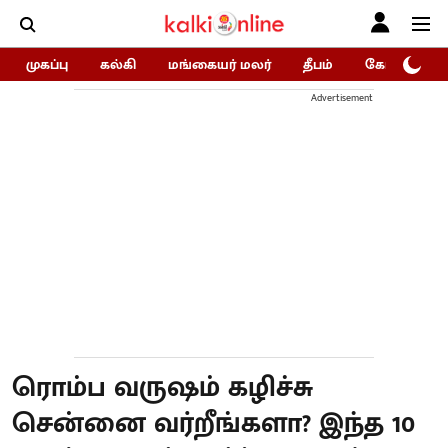
முகப்பு
கல்கி
மங்கையர் மலர்
தீபம்
கோகுலம்/Go
Advertisement
ரொம்ப வருஷம் கழிச்சு
சென்னை வர்றீங்களா? இந்த 10