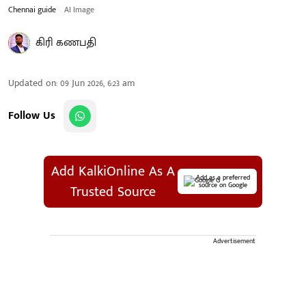
Chennai guide
AI Image
கிரி கணபதி
Updated on
:
09 Jun 2026, 6:23 am
Follow Us
Add KalkiOnline As A
Add as a preferred
source on Google
Trusted Source
Advertisement