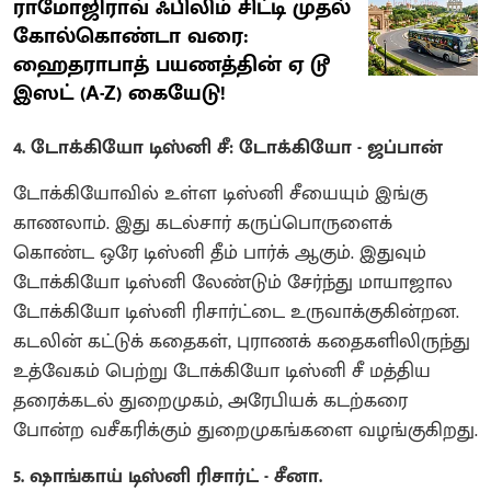
ராமோஜிராவ் ஃபிலிம் சிட்டி முதல்
கோல்கொண்டா வரை:
ஹைதராபாத் பயணத்தின் ஏ டூ
இஸட் (A-Z) கையேடு!
4. டோக்கியோ டிஸ்னி சீ: டோக்கியோ - ஜப்பான்
டோக்கியோவில் உள்ள டிஸ்னி சீயையும் இங்கு
காணலாம். இது கடல்சார் கருப்பொருளைக்
கொண்ட ஒரே டிஸ்னி தீம் பார்க் ஆகும். இதுவும்
டோக்கியோ டிஸ்னி லேண்டும் சேர்ந்து மாயாஜால
டோக்கியோ டிஸ்னி ரிசார்ட்டை உருவாக்குகின்றன.
கடலின் கட்டுக் கதைகள், புராணக் கதைகளிலிருந்து
உத்வேகம் பெற்று டோக்கியோ டிஸ்னி சீ மத்திய
தரைக்கடல் துறைமுகம், அரேபியக் கடற்கரை
போன்ற வசீகரிக்கும் துறைமுகங்களை வழங்குகிறது.
5. ஷாங்காய் டிஸ்னி ரிசார்ட் - சீனா.