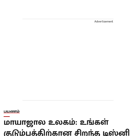
Advertisement
பயணம்
மாயாஜால உலகம்: உங்கள்
குடும்பத்திற்கான சிறந்த டிஸ்னி