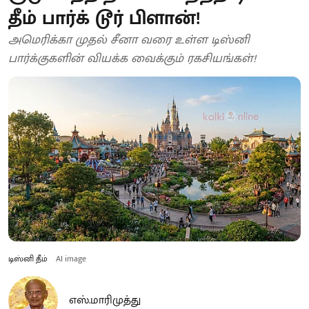
தீம் பார்க் டூர் பிளான்!
அமெரிக்கா முதல் சீனா வரை உள்ள டிஸ்னி
பார்க்குகளின் வியக்க வைக்கும் ரகசியங்கள்!
டிஸ்னி தீம்
AI image
எஸ்.மாரிமுத்து