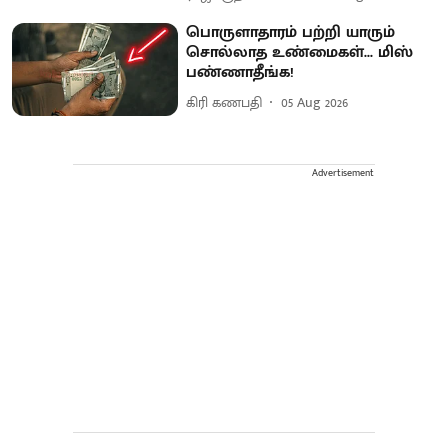
பொருளாதாரம் பற்றி யாரும்
சொல்லாத உண்மைகள்... மிஸ்
பண்ணாதீங்க!
கிரி கணபதி
05 Aug 2026
Advertisement