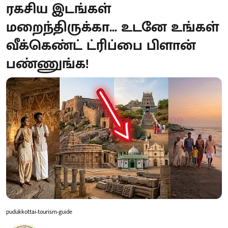
ரகசிய இடங்கள்
மறைந்திருக்கா... உடனே உங்கள்
வீக்கெண்ட் ட்ரிப்பை பிளான்
பண்ணுங்க!
pudukkottai-tourism-guide