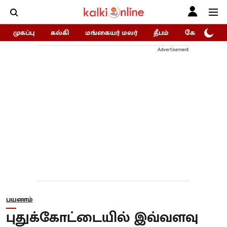
முகப்பு
கல்கி
மங்கையர் மலர்
தீபம்
கோகுலம்/Go
Advertisement
பயணம்
புதுக்கோட்டையில் இவ்வளவு