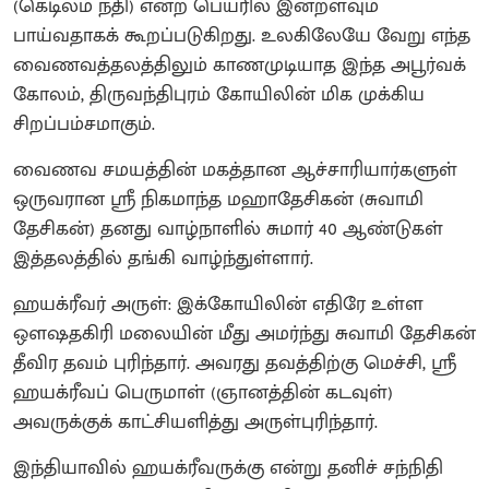
(கெடிலம் நதி) என்ற பெயரில் இன்றளவும்
பாய்வதாகக் கூறப்படுகிறது. உலகிலேயே வேறு எந்த
வைணவத்தலத்திலும் காணமுடியாத இந்த அபூர்வக்
கோலம், திருவந்திபுரம் கோயிலின் மிக முக்கிய
சிறப்பம்சமாகும்.
வைணவ சமயத்தின் மகத்தான ஆச்சாரியார்களுள்
ஒருவரான ஸ்ரீ நிகமாந்த மஹாதேசிகன் (சுவாமி
தேசிகன்) தனது வாழ்நாளில் சுமார் 40 ஆண்டுகள்
இத்தலத்தில் தங்கி வாழ்ந்துள்ளார்.
ஹயக்ரீவர் அருள்: இக்கோயிலின் எதிரே உள்ள
ஔஷதகிரி மலையின் மீது அமர்ந்து சுவாமி தேசிகன்
தீவிர தவம் புரிந்தார். அவரது தவத்திற்கு மெச்சி, ஸ்ரீ
ஹயக்ரீவப் பெருமாள் (ஞானத்தின் கடவுள்)
அவருக்குக் காட்சியளித்து அருள்புரிந்தார்.
இந்தியாவில் ஹயக்ரீவருக்கு என்று தனிச் சந்நிதி