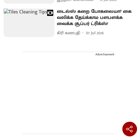
டைல்ஸ் கறை போகலையா? கை
வலிக்க தேய்க்காம பளபளக்க
வைக்க சூப்பர் ட்ரிக்ஸ்!
கிரி கணபதி
07 Jul 2026
Advertisement