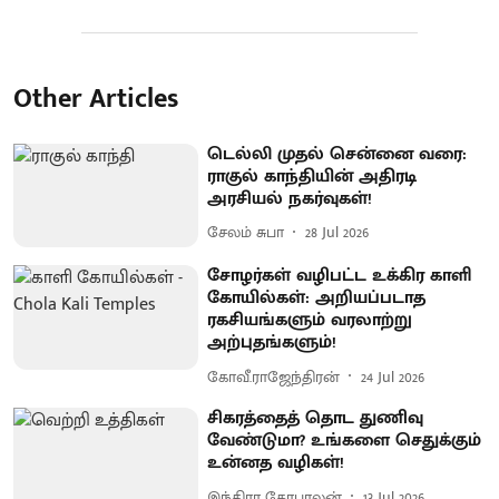
Other Articles
டெல்லி முதல் சென்னை வரை:
ராகுல் காந்தியின் அதிரடி
அரசியல் நகர்வுகள்!
சேலம் சுபா
28 Jul 2026
சோழர்கள் வழிபட்ட உக்கிர காளி
கோயில்கள்: அறியப்படாத
ரகசியங்களும் வரலாற்று
அற்புதங்களும்!
கோவீ.ராஜேந்திரன்
24 Jul 2026
சிகரத்தைத் தொட துணிவு
வேண்டுமா? உங்களை செதுக்கும்
உன்னத வழிகள்!
இந்திரா கோபாலன்
13 Jul 2026