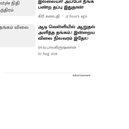
இல்லையா? அப்போ நீங்க
பண்ற தப்பு இதுதான்!
கிரி கணபதி
23 hours ago
ஆடி வெள்ளியில் ஆறுதல்
அளித்த தங்கம்.! இன்றைய
விலை நிலவரம் இதோ.!
ரா.வ.பாலகிருஷ்ணன்
07 Aug 2026
Advertisement