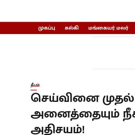
முகப்பு
கல்கி
மங்கையர் மலர்
தீபம்
செய்வினை முதல்
அனைத்தையும் நீக்
அதிசயம்!