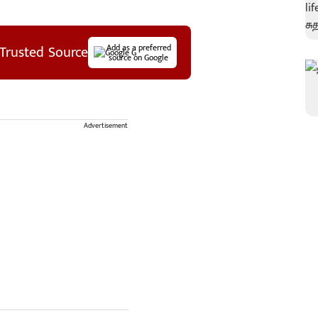
Trusted Source
Add as a preferred
source on Google
Advertisement