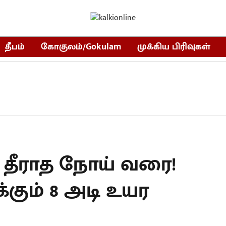
தீபம்
கோகுலம்/Gokulam
முக்கிய பிரிவுகள்
 தீராத நோய் வரை!
கும் 8 அடி உயர