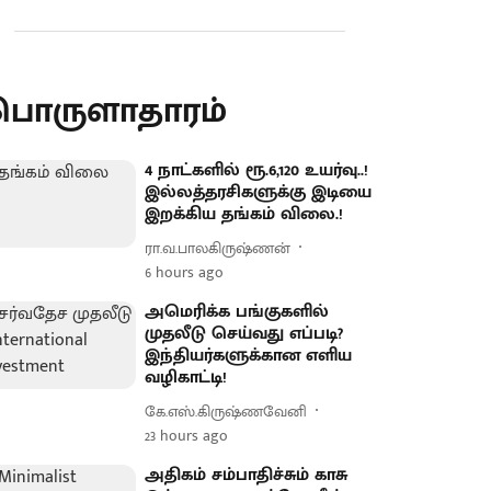
பொருளாதாரம்
4 நாட்களில் ரூ.6,120 உயர்வு..!
இல்லத்தரசிகளுக்கு இடியை
இறக்கிய தங்கம் விலை.!
ரா.வ.பாலகிருஷ்ணன்
6 hours ago
அமெரிக்க பங்குகளில்
முதலீடு செய்வது எப்படி?
இந்தியர்களுக்கான எளிய
வழிகாட்டி!
கே.எஸ்.கிருஷ்ணவேனி
23 hours ago
அதிகம் சம்பாதிச்சும் காசு