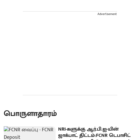
Advertisement
பொருளாதாரம்
NRI-களுக்கு ஆர்.பி.ஐ-யின்
ஜாக்பாட் திட்டம்:FCNR டெபாசிட்