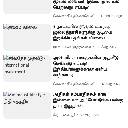
மூலம் 100% வரி இல்லாத லாபம்
பெறுவது எப்படி?
கே.எஸ்.கிருஷ்ணவேனி
17 hours ago
4 நாட்களில் ரூ.6,120 உயர்வு..!
இல்லத்தரசிகளுக்கு இடியை
இறக்கிய தங்கம் விலை.!
ரா.வ.பாலகிருஷ்ணன்
08 Aug 2026
அமெரிக்க பங்குகளில் முதலீடு
செய்வது எப்படி?
இந்தியர்களுக்கான எளிய
வழிகாட்டி!
கே.எஸ்.கிருஷ்ணவேனி
07 Aug 2026
அதிகம் சம்பாதிச்சும் காசு
இல்லையா? அப்போ நீங்க பண்ற
தப்பு இதுதான்!
கிரி கணபதி
07 Aug 2026