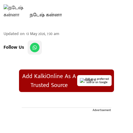
நடேஷ் கன்னா
Updated on
:
13 May 2026, 7:30 am
Follow Us
Add KalkiOnline As A
Add as a preferred
source on Google
Trusted Source
Advertisement