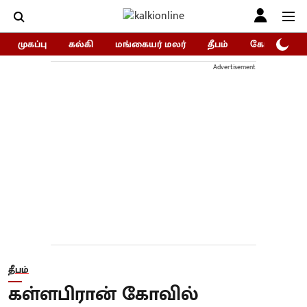
முகப்பு
கல்கி
மங்கையர் மலர்
தீபம்
கோகுலம்/Go
Advertisement
தீபம்
கள்ளபிரான் கோவில்