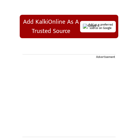
Add KalkiOnline As A
Add as a preferred
source on Google
Trusted Source
Advertisement