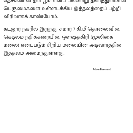
தேசிகனின் தவ பூமி எனப் பல்வேறு தனித்துவமான
பெருமைகளை உள்ளடக்கிய இத்தலத்தைப் பற்றி
விரிவாகக் காண்போம்.
கடலூர் நகரில் இருந்து சுமார் 7 கி.மீ தொலைவில்,
கெடிலம் நதிக்கரையில், ஔஷதகிரி (மூலிகை
மலை) எனப்படும் சிறிய மலையின் அடிவாரத்தில்
இத்தலம் அமைந்துள்ளது.
Advertisement