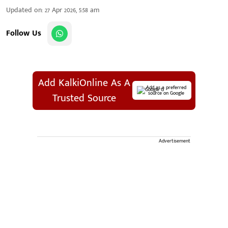
Updated on
:
27 Apr 2026, 5:58 am
Follow Us
Add KalkiOnline As A
Add as a preferred
source on Google
Trusted Source
Advertisement