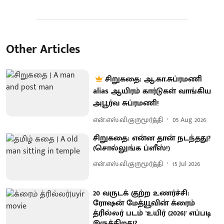
Other Articles
சிறுகதை: ஆ.கா.சுப்ரமணி
alias ஆயிரம் கார்டுகள் வாங்கிய
அபூர்வ சுப்ரமணி!
என்.எஸ்.வி.குருமூர்த்தி
05 Aug 2026
சிறுகதை: என்ன தான் நடந்தது?
(சொல்லுங்க ப்ளீஸ்!)
என்.எஸ்.வி.குருமூர்த்தி
15 Jul 2026
20 வருடக் குற்ற உணர்ச்சி:
ரோஷன் மேத்யூவின் க்ரைம்
த்ரில்லர் படம் 'உயிர் (2026)' எப்படி
இருக்கிறது?