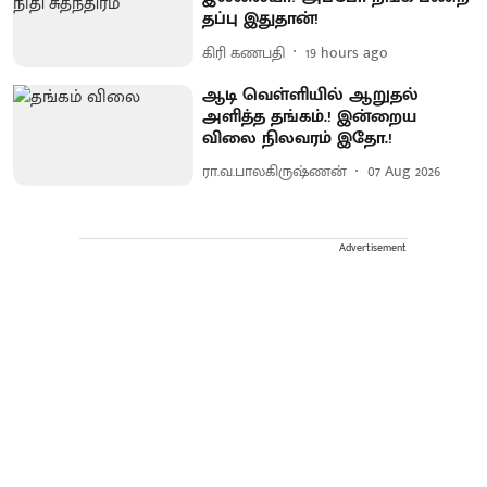
தப்பு இதுதான்!
கிரி கணபதி
19 hours ago
ஆடி வெள்ளியில் ஆறுதல்
அளித்த தங்கம்.! இன்றைய
விலை நிலவரம் இதோ.!
ரா.வ.பாலகிருஷ்ணன்
07 Aug 2026
Advertisement