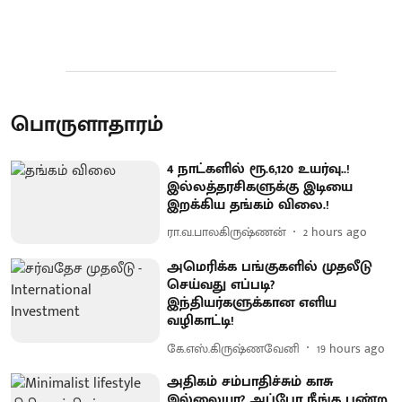
பொருளாதாரம்
4 நாட்களில் ரூ.6,120 உயர்வு..!
இல்லத்தரசிகளுக்கு இடியை
இறக்கிய தங்கம் விலை.!
ரா.வ.பாலகிருஷ்ணன்
2 hours ago
அமெரிக்க பங்குகளில் முதலீடு
செய்வது எப்படி?
இந்தியர்களுக்கான எளிய
வழிகாட்டி!
கே.எஸ்.கிருஷ்ணவேனி
19 hours ago
அதிகம் சம்பாதிச்சும் காசு
இல்லையா? அப்போ நீங்க பண்ற