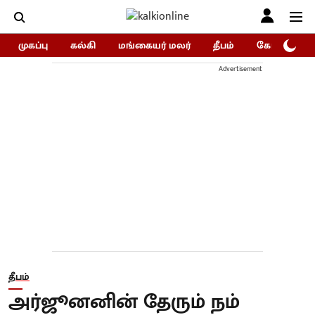
முகப்பு
கல்கி
மங்கையர் மலர்
தீபம்
கோகுலம்/Go
Advertisement
தீபம்
அர்ஜூனனின் தேரும் நம்