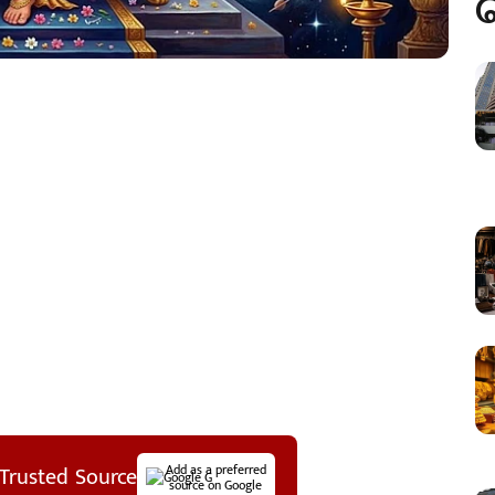
Trusted Source
Add as a preferred
source on Google