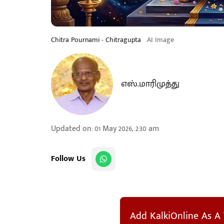
Chitra Pournami - Chitragupta
AI Image
எஸ்.மாரிமுத்து
Updated on
:
01 May 2026, 2:30 am
Follow Us
Add KalkiOnline As A 