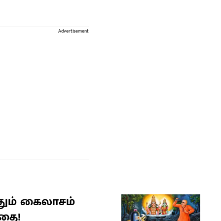
Advertisement
தும் கைலாசம்
தை!