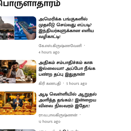
பொருளாதாரம்
அமெரிக்க பங்குகளில்
முதலீடு செய்வது எப்படி?
இந்தியர்களுக்கான எளிய
வழிகாட்டி!
கே.எஸ்.கிருஷ்ணவேனி
4 hours ago
அதிகம் சம்பாதிச்சும் காசு
இல்லையா? அப்போ நீங்க
பண்ற தப்பு இதுதான்!
கிரி கணபதி
5 hours ago
ஆடி வெள்ளியில் ஆறுதல்
அளித்த தங்கம்.! இன்றைய
விலை நிலவரம் இதோ.!
ரா.வ.பாலகிருஷ்ணன்
12 hours ago