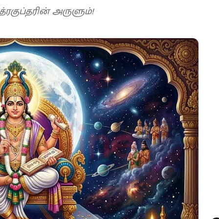
த்ரகுப்தரின் அருளும்!