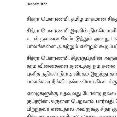
Deepam strip
சித்ரா பௌர்ணமி, தமிழ் மாதமான சித்
சித்ரா பௌர்ணமி இரவில் நிலவொளியி
உடல் நலனை மேம்படுத்தும். அன்று புன
பாவங்களை அகற்றும் என்றும் கூறப்பட
சித்ரா பௌர்ணமி, சித்ரகுப்தரின் 
கர்ம வினைகளை துடைத்து நம் தலை எழ
புனித நதிகள் நீராடி விரதம் இருந்து த
பாவங்கள் நீங்கி புண்ணியம் கிடைக்கும
ஏழைகளுக்கு உதவுவது போன்ற நல்ல 
குப்தரின் அருளை பெறலாம். பார்வதி த
பிறந்தவர் என்பதால் அவருக்கு சித்ர கு
சித்ர குப்தரை வழிபாடு செய்து வணங