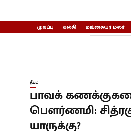
முகப்பு
கல்கி
மங்கையர் மலர்
தீபம்
பாவக் கணக்குகளை
பௌர்ணமி: சித்ர
யாருக்கு?