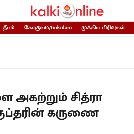
தீபம்
கோகுலம்/Gokulam
முக்கிய பிரிவுகள்
 அகற்றும் சித்ரா
குப்தரின் கருணை