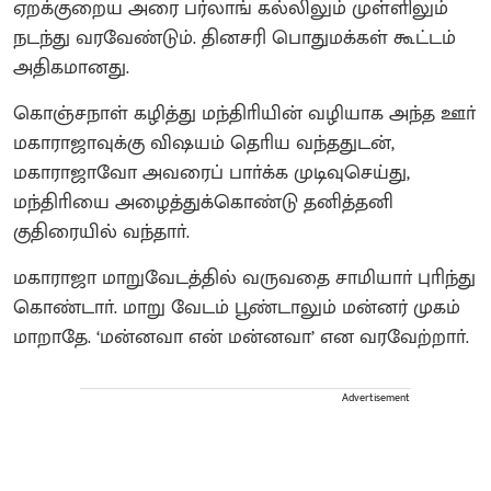
ஏறக்குறைய அரை பர்லாங் கல்லிலும் முள்ளிலும்
நடந்து வரவேண்டும். தினசரி பொதுமக்கள் கூட்டம்
அதிகமானது.
கொஞ்சநாள் கழித்து மந்திாியின் வழியாக அந்த ஊா்
மகாராஜாவுக்கு விஷயம் தொிய வந்ததுடன்,
மகாராஜாவோ அவரைப் பாா்க்க முடிவுசெய்து,
மந்திாியை அழைத்துக்கொண்டு தனித்தனி
குதிரையில் வந்தாா்.
மகாராஜா மாறுவேடத்தில் வருவதை சாமியாா் புாிந்து
கொண்டாா். மாறு வேடம் பூண்டாலும் மன்னர் முகம்
மாறாதே. ‘மன்னவா என் மன்னவா’ என வரவேற்றாா்.
Advertisement