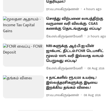
தெரியுமா.?
ரா.வ.பாலகிருஷ்ணன்
4 hours ago
சொத்து விற்பனை லாபத்திற்கு
வருமான வரி விலக்கு: CGAS
கணக்கு தொடங்குவது எப்படி?
கே.எஸ்.கிருஷ்ணவேனி
21 hours ago
NRI-களுக்கு ஆர்.பி.ஐ-யின்
ஜாக்பாட் திட்டம்:FCNR டெபாசிட்
மூலம் 100% வரி இல்லாத லாபம்
பெறுவது எப்படி?
கே.எஸ்.கிருஷ்ணவேனி
08 Aug 2026
4 நாட்களில் ரூ.6,120 உயர்வு..!
இல்லத்தரசிகளுக்கு இடியை
இறக்கிய தங்கம் விலை.!
ரா.வ.பாலகிருஷ்ணன்
08 Aug 2026