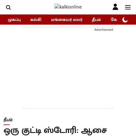
முகப்பு
கல்கி
மங்கையர் மலர்
தீபம்
கோகுலம்/Go
Advertisement
தீபம்
ஒரு குட்டி ஸ்டோரி: ஆசை