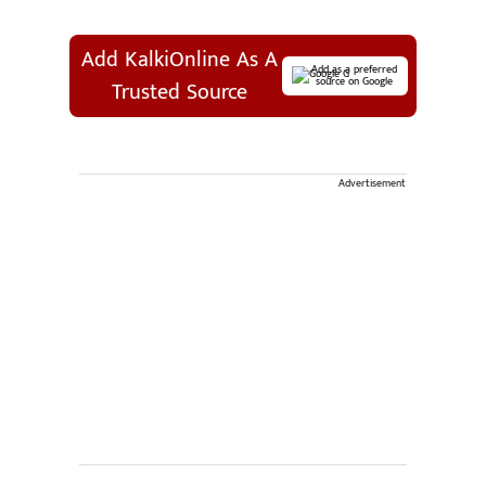
Add KalkiOnline As A
Add as a preferred
source on Google
Trusted Source
Advertisement