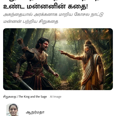
உண்ட மன்னனின் கதை!
அகந்தையால் அரக்கனாக மாறிய கோசல நாட்டு
மன்னன் பற்றிய சிறுகதை
சிறுகதை | The King and the Sage
AI Image
ஆ.நர்மதா