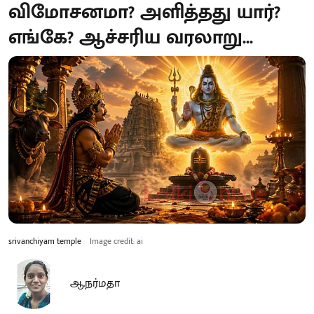
விமோசனமா? அளித்தது யார்?
எங்கே? ஆச்சரிய வரலாறு...
srivanchiyam temple
Image credit: ai
ஆ.நர்மதா