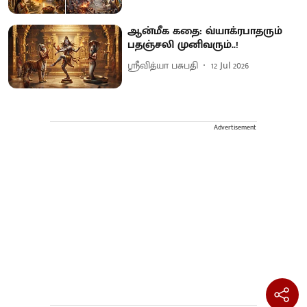
ஆன்மீக கதை: வ்யாக்ரபாதரும்
பதஞ்சலி முனிவரும்..!
ஸ்ரீவித்யா பசுபதி
12 Jul 2026
Advertisement