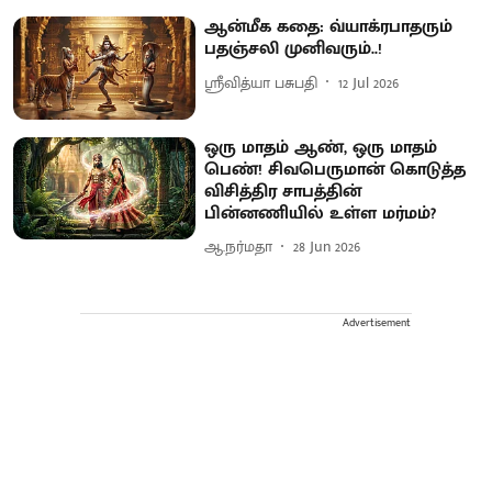
ஆன்மீக கதை: வ்யாக்ரபாதரும்
பதஞ்சலி முனிவரும்..!
ஸ்ரீவித்யா பசுபதி
12 Jul 2026
ஒரு மாதம் ஆண், ஒரு மாதம்
பெண்! சிவபெருமான் கொடுத்த
விசித்திர சாபத்தின்
பின்னணியில் உள்ள மர்மம்?
ஆ.நர்மதா
28 Jun 2026
Advertisement