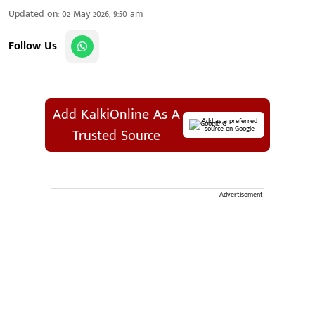
Updated on
:
02 May 2026, 9:50 am
Follow Us
Add KalkiOnline As A
Add as a preferred
source on Google
Trusted Source
Advertisement