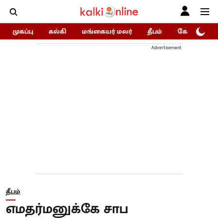
முகப்பு
கல்கி
மங்கையர் மலர்
தீபம்
கோகுலம்/Go
Advertisement
தீபம்
எமதர்மனுக்கே சாப