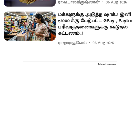
ரா.வ.பாலகிருஷ்ணன்
06 Aug 2026
மக்களுக்கு அடுத்த ஷாக்..! இனி
₹2000-க்கு மேற்பட்ட GPay , Paytm
பரிவர்த்தனைகளுக்கு கூடுதல்
கட்டணம்..?
ராஜமருதவேல்
06 Aug 2026
Advertisement