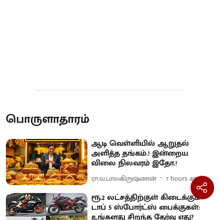
பொருளாதாரம்
ஆடி வெள்ளியில் ஆறுதல்
அளித்த தங்கம்.! இன்றைய
விலை நிலவரம் இதோ.!
ரா.வ.பாலகிருஷ்ணன்
7 hours ago
ரூ.2 லட்சத்திற்குள் கிடைக்கும்
டாப் 5 ஸ்போர்ட்ஸ் பைக்குகள்:
உங்களது சிறந்த தேர்வு எது?