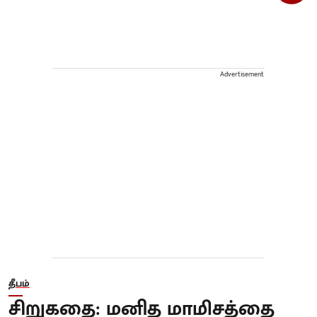
Advertisement
தீபம்
சிறுகதை: மனித மாமிசத்தை