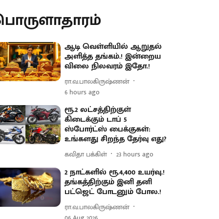
பொருளாதாரம்
ஆடி வெள்ளியில் ஆறுதல்
அளித்த தங்கம்.! இன்றைய
விலை நிலவரம் இதோ.!
ரா.வ.பாலகிருஷ்ணன்
6 hours ago
ரூ.2 லட்சத்திற்குள்
கிடைக்கும் டாப் 5
ஸ்போர்ட்ஸ் பைக்குகள்:
உங்களது சிறந்த தேர்வு எது?
கவிதா பக்கிள்
23 hours ago
2 நாட்களில் ரூ.4,400 உயர்வு.!
தங்கத்திற்கும் இனி தனி
பட்ஜெட் போடனும் போல.!
ரா.வ.பாலகிருஷ்ணன்
06 Aug 2026