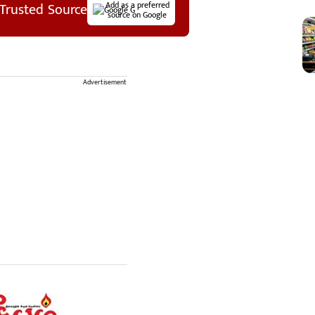
Trusted Source
Add as a preferred
source on Google
Advertisement