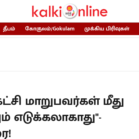
தீபம்
கோகுலம்/Gokulam
முக்கிய பிரிவுகள்
்சி மாறுபவர்கள் மீது
ம் எடுக்கலாகாது"-
ை!