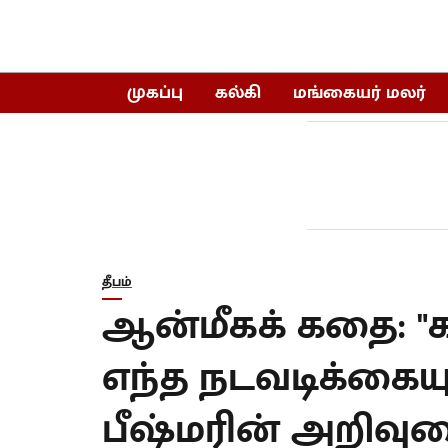
முகப்பு
கல்கி
மங்கையர் மலர்
தீபம்
ஆன்மீகக் கதை: "கட
எந்த நடவடிக்கையு
பீஷ்மரின் அறிவுர