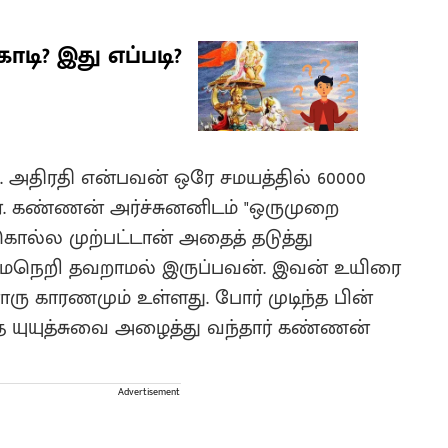
டி? இது எப்படி?
‌. அதிரதி‌ என்பவன் ஒரே சமயத்தில் 60000
ர். கண்ணன் அர்ச்சுனனிடம் "ஒருமுறை
ல்ல முற்பட்டான்‌ அதைத் தடுத்து
தர்மநெறி தவறாமல் இருப்பவன்‌. இவன் உயிரை
ு காரணமும் உள்ளது‌. போர் முடிந்த பின்
ந்த யுயுத்சுவை அழைத்து வந்தார் கண்ணன்
Advertisement