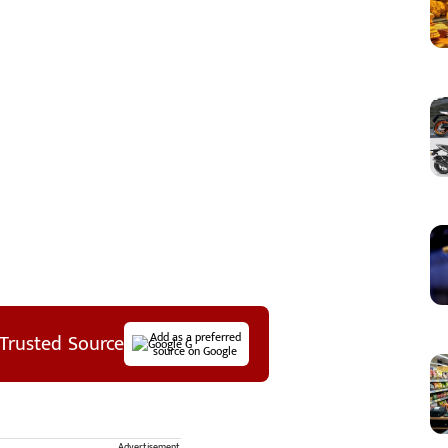
Trusted Source
Add as a preferred
source on Google
Advertisement