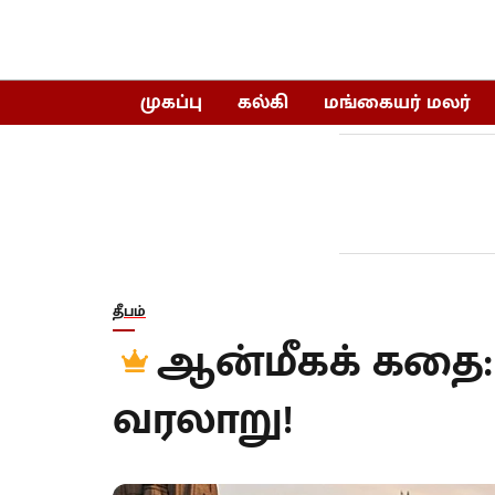
முகப்பு
கல்கி
மங்கையர் மலர்
தீபம்
ஆன்மீகக் கதை
வரலாறு!