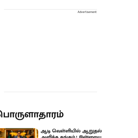
Advertisement
பொருளாதாரம்
ஆடி வெள்ளியில் ஆறுதல்
அளித்த தங்கம்.! இன்றைய