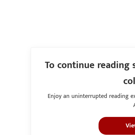
To continue reading 
co
Enjoy an uninterrupted reading ex
Vie