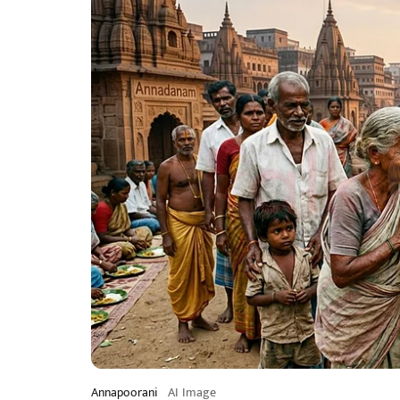
Annapoorani
AI Image