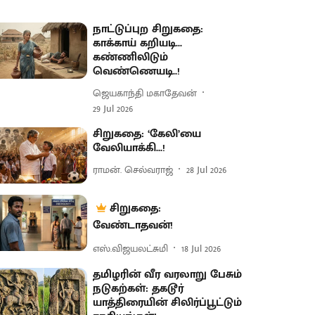
நாட்டுப்புற சிறுகதை:
காக்காய் கறியடி...
கண்ணிலிடும்
வெண்ணெயடி..!
ஜெயகாந்தி மகாதேவன்
29 Jul 2026
சிறுகதை: ‘கேலி’யை
வேலியாக்கி...!
ராமன். செல்வராஜ்
28 Jul 2026
சிறுகதை:
வேண்டாதவன்!
எஸ்.விஜயலட்சுமி
18 Jul 2026
தமிழரின் வீர வரலாறு பேசும்
நடுகற்கள்: தகடூர்
யாத்திரையின் சிலிர்ப்பூட்டும்