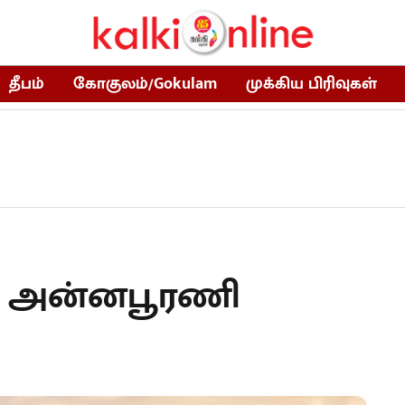
தீபம்
கோகுலம்/Gokulam
முக்கிய பிரிவுகள்
: அன்னபூரணி