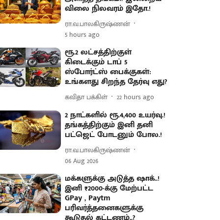
விலை நிலவரம் இதோ.!
ரா.வ.பாலகிருஷ்ணன்
5 hours ago
ரூ.2 லட்சத்திற்குள்
கிடைக்கும் டாப் 5
ஸ்போர்ட்ஸ் பைக்குகள்:
உங்களது சிறந்த தேர்வு எது?
கவிதா பக்கிள்
22 hours ago
2 நாட்களில் ரூ.4,400 உயர்வு.!
தங்கத்திற்கும் இனி தனி
பட்ஜெட் போடனும் போல.!
ரா.வ.பாலகிருஷ்ணன்
06 Aug 2026
மக்களுக்கு அடுத்த ஷாக்..!
இனி ₹2000-க்கு மேற்பட்ட
GPay , Paytm
பரிவர்த்தனைகளுக்கு
கூடுதல் கட்டணம்..?