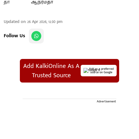
ஆ.நர்மதா
Updated on
:
26 Apr 2026, 12:30 pm
Follow Us
Add KalkiOnline As A
Add as a preferred
source on Google
Trusted Source
Advertisement