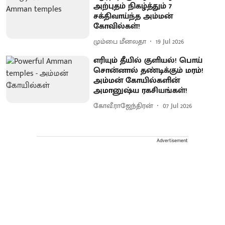
அற்புதம் நிகழ்த்தும் 7
சக்திவாய்ந்த அம்மன்
கோவில்கள்!
மும்பை மீனலதா
19 Jul 2026
எரியும் தீயில் குளியல்! பொய்
சொன்னால் தண்டிக்கும் மரம்!
அம்மன் கோயில்களின்
அமானுஷ்ய ரகசியங்கள்!
கோவீ.ராஜேந்திரன்
07 Jul 2026
Advertisement