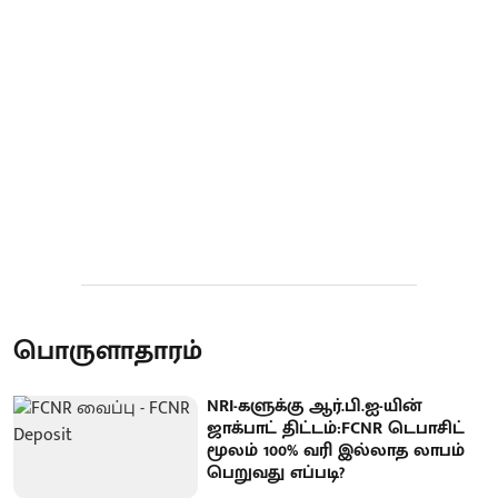
பொருளாதாரம்
NRI-களுக்கு ஆர்.பி.ஐ-யின்
ஜாக்பாட் திட்டம்:FCNR டெபாசிட்
மூலம் 100% வரி இல்லாத லாபம்
பெறுவது எப்படி?