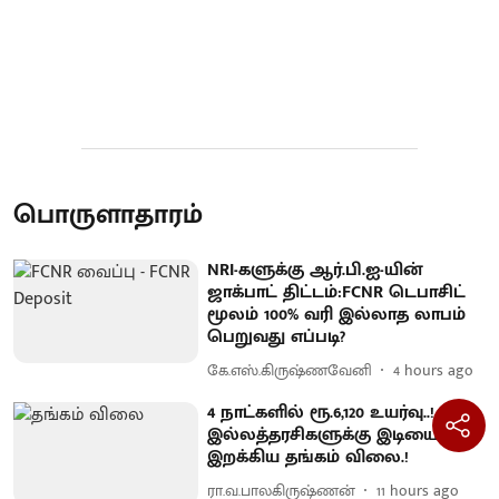
பொருளாதாரம்
NRI-களுக்கு ஆர்.பி.ஐ-யின்
ஜாக்பாட் திட்டம்:FCNR டெபாசிட்
மூலம் 100% வரி இல்லாத லாபம்
பெறுவது எப்படி?
கே.எஸ்.கிருஷ்ணவேனி
4 hours ago
4 நாட்களில் ரூ.6,120 உயர்வு..!
இல்லத்தரசிகளுக்கு இடியை
இறக்கிய தங்கம் விலை.!
ரா.வ.பாலகிருஷ்ணன்
11 hours ago