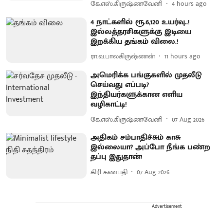
கே.எஸ்.கிருஷ்ணவேனி
4 hours ago
4 நாட்களில் ரூ.6,120 உயர்வு..!
இல்லத்தரசிகளுக்கு இடியை
இறக்கிய தங்கம் விலை.!
ரா.வ.பாலகிருஷ்ணன்
11 hours ago
அமெரிக்க பங்குகளில் முதலீடு
செய்வது எப்படி?
இந்தியர்களுக்கான எளிய
வழிகாட்டி!
கே.எஸ்.கிருஷ்ணவேனி
07 Aug 2026
அதிகம் சம்பாதிச்சும் காசு
இல்லையா? அப்போ நீங்க பண்ற
தப்பு இதுதான்!
கிரி கணபதி
07 Aug 2026
Advertisement