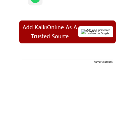
Add KalkiOnline As A
Add as a preferred
source on Google
Trusted Source
Advertisement