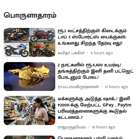
பொருளாதாரம்
ரூ.2 லட்சத்திற்குள் கிடைக்கும்
டாப் 5 ஸ்போர்ட்ஸ் பைக்குகள்:
உங்களது சிறந்த தேர்வு எது?
கவிதா பக்கிள்
9 hours ago
2 நாட்களில் ரூ.4,400 உயர்வு.!
தங்கத்திற்கும் இனி தனி பட்ஜெட்
போடனும் போல.!
ரா.வ.பாலகிருஷ்ணன்
15 hours ago
மக்களுக்கு அடுத்த ஷாக்..! இனி
₹2000-க்கு மேற்பட்ட GPay , Paytm
பரிவர்த்தனைகளுக்கு கூடுதல்
கட்டணம்..?
ராஜமருதவேல்
18 hours ago
பொருளாதாரம் பற்றி யாரும்