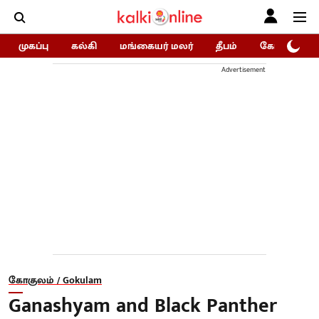
முகப்பு
கல்கி
மங்கையர் மலர்
தீபம்
கோகுலம்/Go
Advertisement
கோகுலம் / Gokulam
Ganashyam and Black Panther