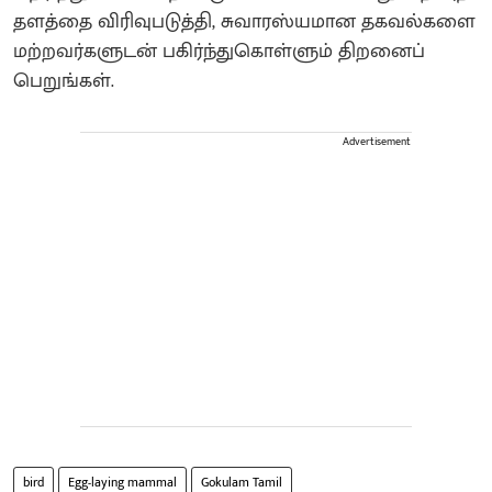
தளத்தை விரிவுபடுத்தி, சுவாரஸ்யமான தகவல்களை
மற்றவர்களுடன் பகிர்ந்துகொள்ளும் திறனைப்
பெறுங்கள்.
Advertisement
bird
Egg-laying mammal
Gokulam Tamil