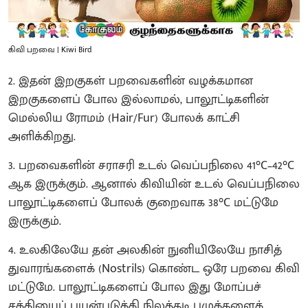
கிவி பறவை | Kiwi Bird
2. இதன் இறகுகள் பறவைகளின் வழக்கமான
இறகுகளைப் போல இல்லாமல், பாலூட்டிகளின்
மெல்லிய ரோமம் (Hair/Fur) போலக் காட்சி
அளிக்கிறது.
3. பறவைகளின் சராசரி உடல் வெப்பநிலை 41°C–42°C
ஆக இருக்கும். ஆனால் கிவியின் உடல் வெப்பநிலை
பாலூட்டிகளைப் போலக் குறைவாக 38°C மட்டுமே
இருக்கும்.
4. உலகிலேயே தன் அலகின் நுனியிலேயே நாசித்
துவாரங்களைக் (Nostrils) கொண்ட ஒரே பறவை கிவி
மட்டுமே. பாலூட்டிகளைப் போல இது மோப்பச்
சக்தியைப் பயன்படுத்தி நிலத்தடி புழுக்களைக்