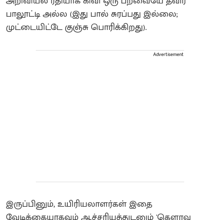
அறிவியல் ரீதியாக கிவி ஒரு பறவையே தவிர
பாலூட்டி அல்ல (இது பால் சுரப்பது இல்லை;
முட்டையிட்டே குஞ்சு பொரிக்கிறது).
Advertisement
இருப்பினும், உயிரியலாளர்கள் இதை
வேடிக்கையாகவும் ஆச்சரியத்துடனும் 'கௌரவ