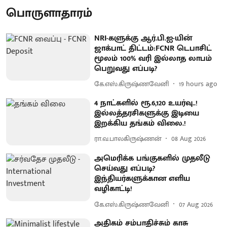
பொருளாதாரம்
NRI-களுக்கு ஆர்.பி.ஐ-யின்
ஜாக்பாட் திட்டம்:FCNR டெபாசிட்
மூலம் 100% வரி இல்லாத லாபம்
பெறுவது எப்படி?
கே.எஸ்.கிருஷ்ணவேனி
19 hours ago
4 நாட்களில் ரூ.6,120 உயர்வு..!
இல்லத்தரசிகளுக்கு இடியை
இறக்கிய தங்கம் விலை.!
ரா.வ.பாலகிருஷ்ணன்
08 Aug 2026
அமெரிக்க பங்குகளில் முதலீடு
செய்வது எப்படி?
இந்தியர்களுக்கான எளிய
வழிகாட்டி!
கே.எஸ்.கிருஷ்ணவேனி
07 Aug 2026
அதிகம் சம்பாதிச்சும் காசு