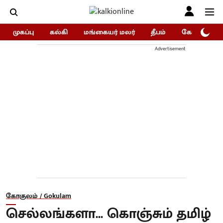
முகப்பு
கல்கி
மங்கையர் மலர்
தீபம்
கோகுலம்/Go
Advertisement
கோகுலம் / Gokulam
செல்லங்களா... கொஞ்சும் தமிழ்