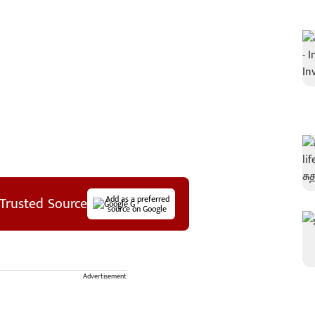
Trusted Source
Add as a preferred
source on Google
Advertisement