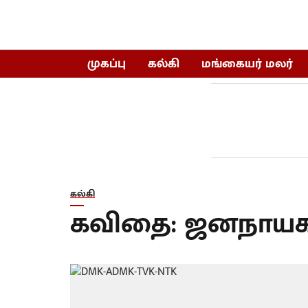
முகப்பு
கல்கி
மங்கையர் மலர்
கல்கி
கவிதை: ஜனநாயகத