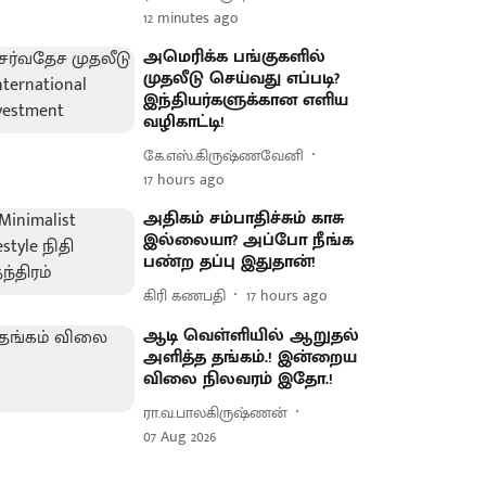
12 minutes ago
அமெரிக்க பங்குகளில்
முதலீடு செய்வது எப்படி?
இந்தியர்களுக்கான எளிய
வழிகாட்டி!
கே.எஸ்.கிருஷ்ணவேனி
17 hours ago
அதிகம் சம்பாதிச்சும் காசு
இல்லையா? அப்போ நீங்க
பண்ற தப்பு இதுதான்!
கிரி கணபதி
17 hours ago
ஆடி வெள்ளியில் ஆறுதல்
அளித்த தங்கம்.! இன்றைய
விலை நிலவரம் இதோ.!
ரா.வ.பாலகிருஷ்ணன்
07 Aug 2026