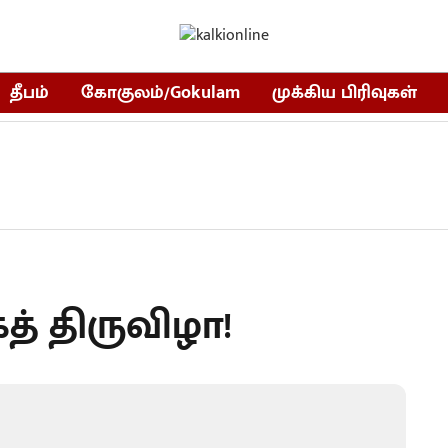
தீபம்
கோகுலம்/Gokulam
முக்கிய பிரிவுகள்
் திருவிழா!