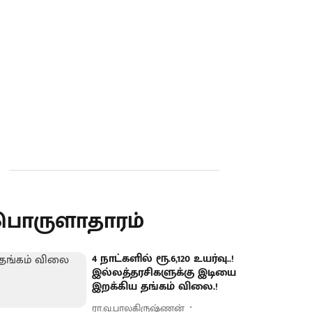
பொருளாதாரம்
4 நாட்களில் ரூ.6,120 உயர்வு..!
இல்லத்தரசிகளுக்கு இடியை
இறக்கிய தங்கம் விலை.!
ரா.வ.பாலகிருஷ்ணன்