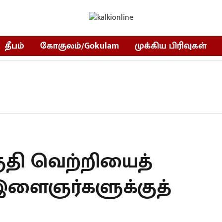
தீபம்
கோகுலம்/Gokulam
முக்கிய பிரிவுகள்
குதி வெற்றியைத்
இளைஞர்களுக்குத்