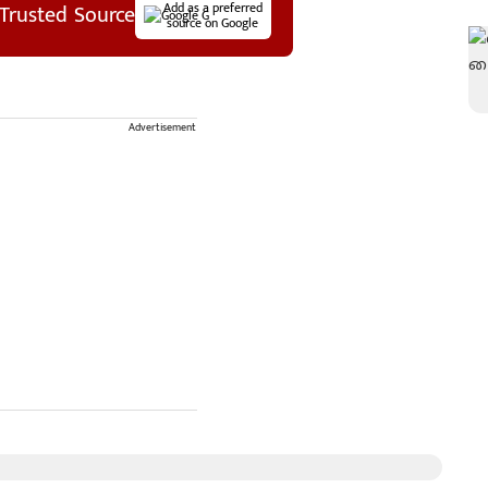
Trusted Source
Add as a preferred
source on Google
Advertisement