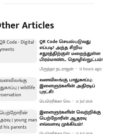
ther Articles
QR Code செயல்படுவது
எப்படி? அந்த சிறிய
சதுரத்திற்குள் மறைந்துள்ள
பிரம்மாண்ட தொழில்நுட்பம்!
பிருந்தா நடராஜன்
15 hours ago
வனவிலங்கு பாதுகாப்பு:
இளைஞர்களின் அதிரடிப்
புரட்சி!
பெரெரிக்கா லெ
21 Jul 2026
இளைஞர்களின் வெற்றிக்கு
பெற்றோரின் ஆதரவு
எவ்வளவு முக்கியம்?
பெரெரிக்கா லெ
17 Jul 2026