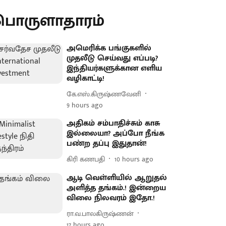
பொருளாதாரம்
அமெரிக்க பங்குகளில்
முதலீடு செய்வது எப்படி?
இந்தியர்களுக்கான எளிய
வழிகாட்டி!
கே.எஸ்.கிருஷ்ணவேனி
9 hours ago
அதிகம் சம்பாதிச்சும் காசு
இல்லையா? அப்போ நீங்க
பண்ற தப்பு இதுதான்!
கிரி கணபதி
10 hours ago
ஆடி வெள்ளியில் ஆறுதல்
அளித்த தங்கம்.! இன்றைய
விலை நிலவரம் இதோ.!
ரா.வ.பாலகிருஷ்ணன்
17 hours ago