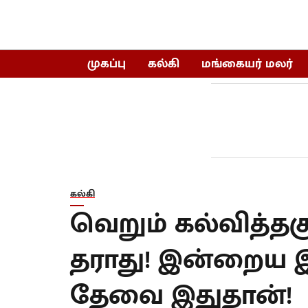
முகப்பு
கல்கி
மங்கையர் மலர்
கல்கி
வெறும் கல்வித்த
தராது! இன்றைய 
தேவை இதுதான்!