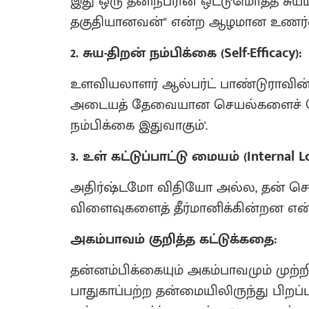
இது ஒரு தனிநபரின் ஒட்டுமொத்த சுயமதிப்
தகுதியானவன்" என்ற ஆழமான உணர்வ
2. சுய-திறன் நம்பிக்கை (Self-Efficacy):
உளவியலாளர் ஆல்பர்ட் பாண்டுராவின் க
அடையத் தேவையான செயல்களைச் செய
நம்பிக்கை இதுவாகும்'.
3. உள் கட்டுப்பாட்டு மையம் (Internal Lo
அதிர்ஷ்டமோ விதியோ அல்ல, தன் சொ
விளைவுகளைத் தீர்மானிக்கின்றன என்
அகம்பாவம் குறித்த கட்டுக்கதை:
தன்னம்பிக்கையும் அகம்பாவமும் முற்
பாதுகாப்பற்ற தன்மையிலிருந்து பிறப்ப