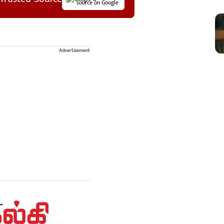
source on Google
Advertisement