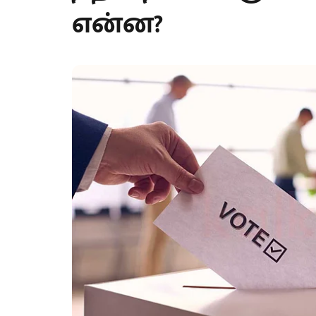
என்ன?