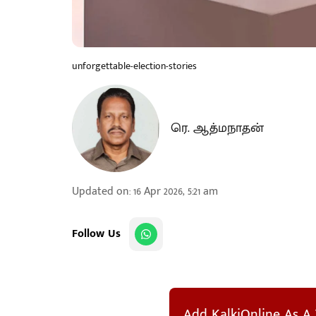
unforgettable-election-stories
ரெ. ஆத்மநாதன்
Updated on
:
16 Apr 2026, 5:21 am
Follow Us
Add KalkiOnline As A 