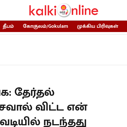
தீபம்
கோகுலம்/Gokulam
முக்கிய பிரிவுகள்
: தேர்தல்
சவால் விட்ட என்
ாவடியில் நடந்தது