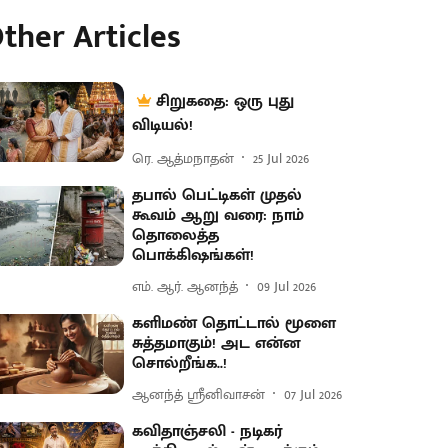
ther Articles
சிறுகதை: ஒரு புது
விடியல்!
ரெ. ஆத்மநாதன்
25 Jul 2026
தபால் பெட்டிகள் முதல்
கூவம் ஆறு வரை: நாம்
தொலைத்த
பொக்கிஷங்கள்!
எம். ஆர். ஆனந்த்
09 Jul 2026
களிமண் தொட்டால் மூளை
சுத்தமாகும்! அட என்ன
சொல்றீங்க..!
ஆனந்த் ஸ்ரீனிவாசன்
07 Jul 2026
கவிதாஞ்சலி - நடிகர்