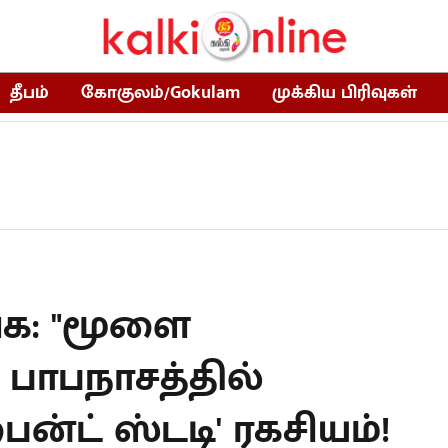
தீபம்
கோகுலம்/Gokulam
முக்கிய பிரிவுகள்
்க: "மூளை
" - பாபநாசத்தில்
்ட் ஸ்டடி' ரகசியம்!