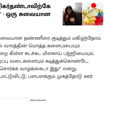
ிகர்தண்டாவிற்கே
ம்' - ஒரு சுவையான
்த சுவையான தண்ணீரை குடித்தும் மகிழ்ந்தோம்.
ில் வாரத்தின் மொத்த களைப்பையும்
்றை கிள்ள சுடச்சுட மிளகாய் பஜ்ஜியையும்,
ுப்பு வடைகளையும் கடித்துக்கொண்டே,
சொர்க்க வாழ்க்கைடா இது!" என்று
ட்டுவிட்டு, பளபளக்கும் முகத்தோடு ஊர்
Advertisement