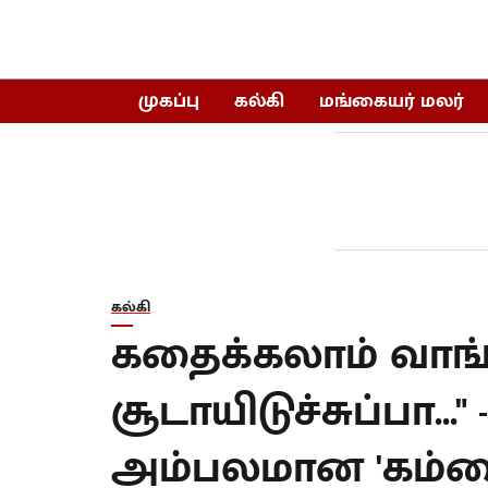
முகப்பு
கல்கி
மங்கையர் மலர்
கல்கி
கதைக்கலாம் வாங
சூடாயிடுச்சுப்பா...
அம்பலமான 'கம்பைன