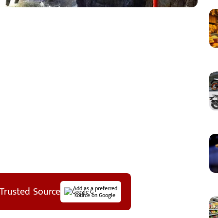
Trusted Source
Add as a preferred
source on Google