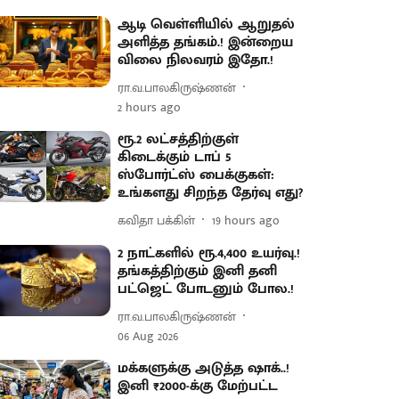
ஆடி வெள்ளியில் ஆறுதல்
அளித்த தங்கம்.! இன்றைய
விலை நிலவரம் இதோ.!
ரா.வ.பாலகிருஷ்ணன்
2 hours ago
ரூ.2 லட்சத்திற்குள்
கிடைக்கும் டாப் 5
ஸ்போர்ட்ஸ் பைக்குகள்:
உங்களது சிறந்த தேர்வு எது?
கவிதா பக்கிள்
19 hours ago
2 நாட்களில் ரூ.4,400 உயர்வு.!
தங்கத்திற்கும் இனி தனி
பட்ஜெட் போடனும் போல.!
ரா.வ.பாலகிருஷ்ணன்
06 Aug 2026
மக்களுக்கு அடுத்த ஷாக்..!
இனி ₹2000-க்கு மேற்பட்ட