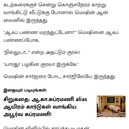
கடற்கரைக்குச் சென்று கொஞ்சநேரம் காற்று
வாங்கிட்டு வீட்டுக்கு போனால் மெஷின் ஆன்
லைனில் இருந்தது.
"ஆஃப் பண்ண மறந்துட்டேனா?” மெஷினை ஆஃப்
பண்ணப்போக,
"நில்லுடா...” என்ற அதட்டும் குரல்!
"யாரது? பழகின குரலா இருக்கே."
மெஷின் சார்ஜரை போட, சார்ஜிலேயே இருந்தது.
இதையும் படியுங்கள்:
சிறுகதை: ஆ.கா.சுப்ரமணி alias
ஆயிரம் கார்டுகள் வாங்கிய
அபூர்வ சுப்ரமணி!
மெஷின் விளிம்பில் சாய்ந்தபடி மதன்...