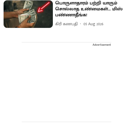
பொருளாதாரம் பற்றி யாரும்
சொல்லாத உண்மைகள்... மிஸ்
பண்ணாதீங்க!
கிரி கணபதி
05 Aug 2026
Advertisement