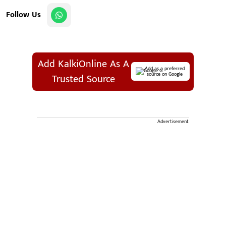
Follow Us
Add KalkiOnline As A
Add as a preferred
source on Google
Trusted Source
Advertisement