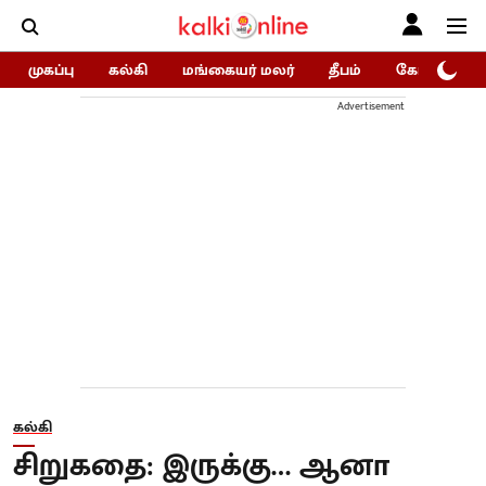
முகப்பு
கல்கி
மங்கையர் மலர்
தீபம்
கோகுலம்/Go
Advertisement
கல்கி
சிறுகதை: இருக்கு… ஆனா