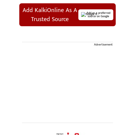
Add KalkiOnline As A
Add as a preferred
source on Google
Trusted Source
Advertisement