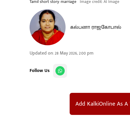
Tamil short story: marriage
Image credit: AI Image
கல்பனா ராஜகோபால்
Updated on
:
28 May 2026, 2:00 pm
Follow Us
Add KalkiOnline As A 