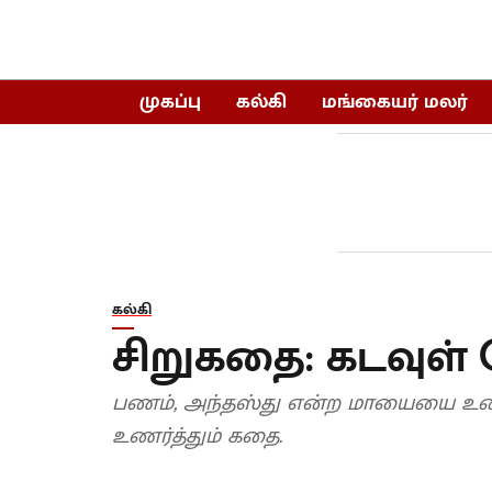
முகப்பு
கல்கி
மங்கையர் மலர்
கல்கி
சிறுகதை: கடவுள் ப
பணம், அந்தஸ்து என்ற மாயையை உடை
உணர்த்தும் கதை.