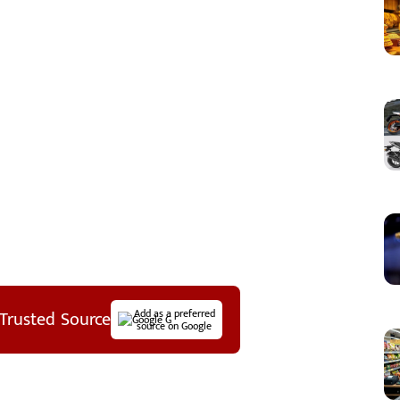
Trusted Source
Add as a preferred
source on Google