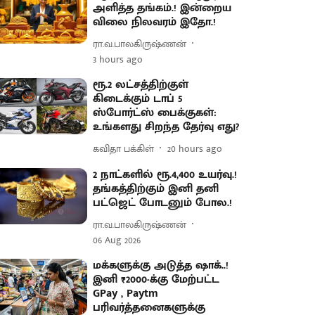
அளித்த தங்கம்.! இன்றைய
விலை நிலவரம் இதோ.!
ரா.வ.பாலகிருஷ்ணன்
3 hours ago
ரூ.2 லட்சத்திற்குள்
கிடைக்கும் டாப் 5
ஸ்போர்ட்ஸ் பைக்குகள்:
உங்களது சிறந்த தேர்வு எது?
கவிதா பக்கிள்
20 hours ago
2 நாட்களில் ரூ.4,400 உயர்வு.!
தங்கத்திற்கும் இனி தனி
பட்ஜெட் போடனும் போல.!
ரா.வ.பாலகிருஷ்ணன்
06 Aug 2026
மக்களுக்கு அடுத்த ஷாக்..!
இனி ₹2000-க்கு மேற்பட்ட
GPay , Paytm
பரிவர்த்தனைகளுக்கு