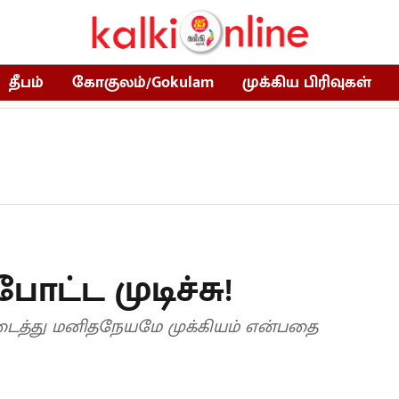
தீபம்
கோகுலம்/Gokulam
முக்கிய பிரிவுகள்
ோட்ட முடிச்சு!
த்து மனிதநேயமே முக்கியம் என்பதை