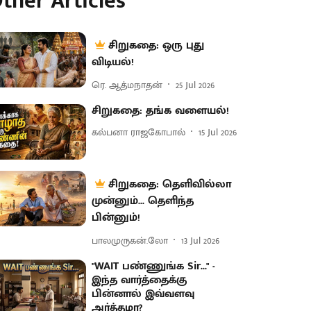
ther Articles
சிறுகதை: ஒரு புது
விடியல்!
ரெ. ஆத்மநாதன்
25 Jul 2026
சிறுகதை: தங்க வளையல்!
கல்பனா ராஜகோபால்
15 Jul 2026
சிறுகதை: தெளிவில்லா
முன்னும்... தெளிந்த
பின்னும்!
பாலமுருகன்.லோ
13 Jul 2026
"WAIT பண்ணுங்க Sir..." -
இந்த வார்த்தைக்கு
பின்னால் இவ்வளவு
அர்த்தமா?