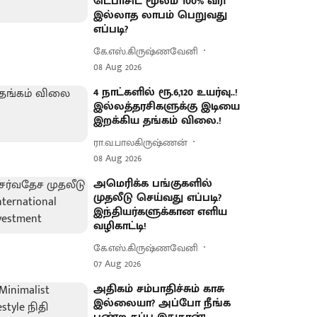
டெபாசிட் மூலம் 100% வரி
இல்லாத லாபம் பெறுவது
எப்படி?
கே.எஸ்.கிருஷ்ணவேனி
08 Aug 2026
4 நாட்களில் ரூ.6,120 உயர்வு..!
இல்லத்தரசிகளுக்கு இடியை
இறக்கிய தங்கம் விலை.!
ரா.வ.பாலகிருஷ்ணன்
08 Aug 2026
அமெரிக்க பங்குகளில்
முதலீடு செய்வது எப்படி?
இந்தியர்களுக்கான எளிய
வழிகாட்டி!
கே.எஸ்.கிருஷ்ணவேனி
07 Aug 2026
அதிகம் சம்பாதிச்சும் காசு
இல்லையா? அப்போ நீங்க