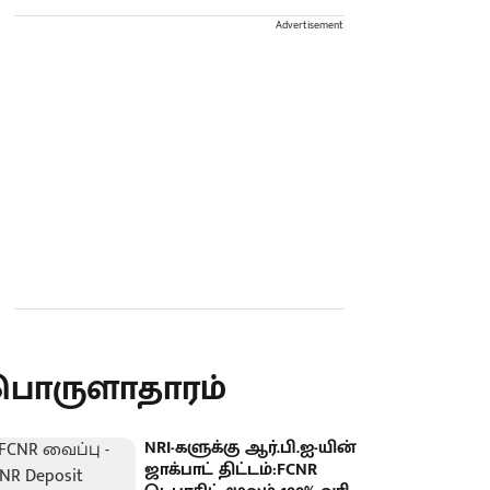
Advertisement
பொருளாதாரம்
NRI-களுக்கு ஆர்.பி.ஐ-யின்
ஜாக்பாட் திட்டம்:FCNR