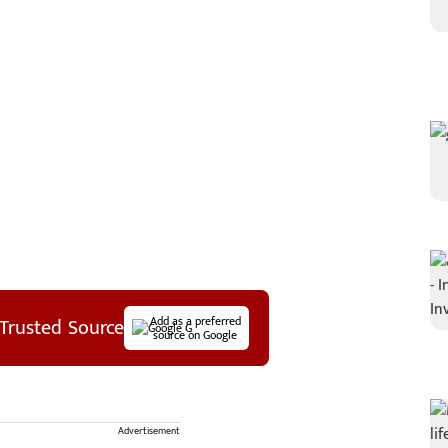
Trusted Source
Add as a preferred
source on Google
Advertisement