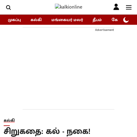
முகப்பு
கல்கி
மங்கையர் மலர்
தீபம்
கோகுலம்/Go
Advertisement
கல்கி
சிறுகதை: கல் - நகை!