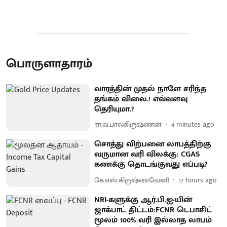
பொருளாதாரம்
வாரத்தின் முதல் நாளே சரிந்த
தங்கம் விலை.! எவ்வளவு
தெரியுமா.?
ரா.வ.பாலகிருஷ்ணன்
4 minutes ago
சொத்து விற்பனை லாபத்திற்கு
வருமான வரி விலக்கு: CGAS
கணக்கு தொடங்குவது எப்படி?
கே.எஸ்.கிருஷ்ணவேனி
17 hours ago
NRI-களுக்கு ஆர்.பி.ஐ-யின்
ஜாக்பாட் திட்டம்:FCNR டெபாசிட்
மூலம் 100% வரி இல்லாத லாபம்