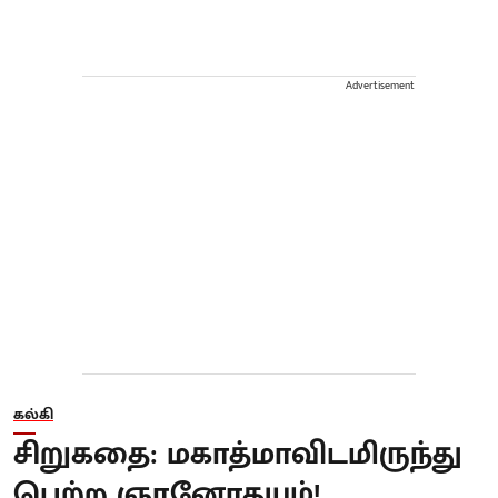
Advertisement
கல்கி
சிறுகதை: மகாத்மாவிடமிருந்து
பெற்ற ஞானோதயம்!