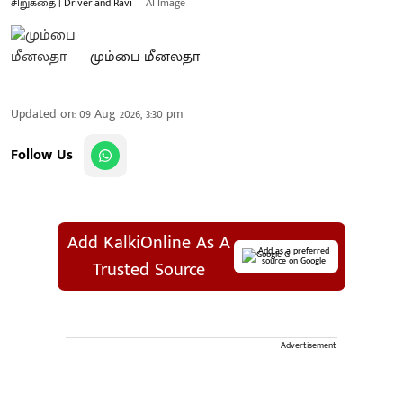
சிறுகதை | Driver and Ravi
AI Image
மும்பை மீனலதா
Updated on
:
09 Aug 2026, 3:30 pm
Follow Us
Add KalkiOnline As A
Add as a preferred
source on Google
Trusted Source
Advertisement