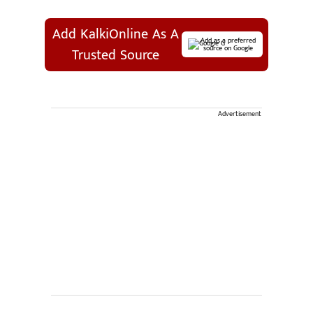
Add KalkiOnline As A
Add as a preferred
source on Google
Trusted Source
Advertisement