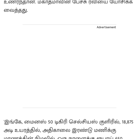
உணர்ந்தான். மகாத்மாவின் பேச்சு ரவியை யோசிக்க
வைத்தது.
Advertisement
'இங்கே, மைனஸ் 50 டிகிரி செல்சியஸ் குளிரில், 18,875
அடி உயரத்தில், அதிகாலை இரண்டு மணிக்கு
மரணத்தின் நிழலில், ஒரு நாளைக்கு ரூபாய் 650