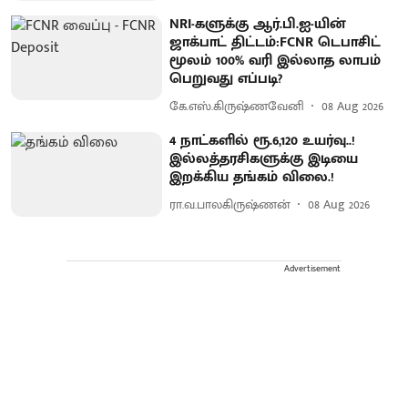
NRI-களுக்கு ஆர்.பி.ஐ-யின்
ஜாக்பாட் திட்டம்:FCNR டெபாசிட்
மூலம் 100% வரி இல்லாத லாபம்
பெறுவது எப்படி?
கே.எஸ்.கிருஷ்ணவேனி
08 Aug 2026
4 நாட்களில் ரூ.6,120 உயர்வு..!
இல்லத்தரசிகளுக்கு இடியை
இறக்கிய தங்கம் விலை.!
ரா.வ.பாலகிருஷ்ணன்
08 Aug 2026
Advertisement