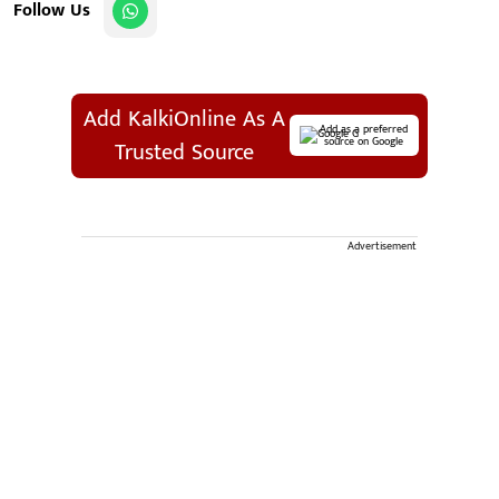
Follow Us
Add KalkiOnline As A
Add as a preferred
source on Google
Trusted Source
Advertisement