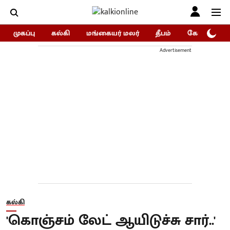
முகப்பு
கல்கி
மங்கையர் மலர்
தீபம்
கோகுலம்/Go
Advertisement
கல்கி
'கொஞ்சம் லேட் ஆயிடுச்சு சார்..'