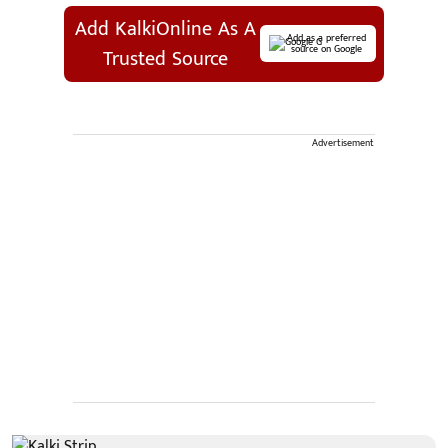
Add KalkiOnline As A
Add as a preferred
source on Google
Trusted Source
Advertisement