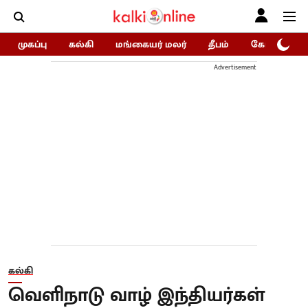
முகப்பு
கல்கி
மங்கையர் மலர்
தீபம்
கோகுலம்/Go
Advertisement
கல்கி
வெளிநாடு வாழ் இந்தியர்கள்