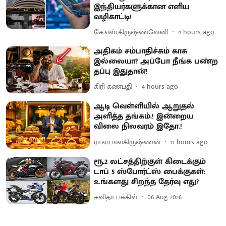
இந்தியர்களுக்கான எளிய
வழிகாட்டி!
கே.எஸ்.கிருஷ்ணவேனி
4 hours ago
அதிகம் சம்பாதிச்சும் காசு
இல்லையா? அப்போ நீங்க பண்ற
தப்பு இதுதான்!
கிரி கணபதி
4 hours ago
ஆடி வெள்ளியில் ஆறுதல்
அளித்த தங்கம்.! இன்றைய
விலை நிலவரம் இதோ.!
ரா.வ.பாலகிருஷ்ணன்
11 hours ago
ரூ.2 லட்சத்திற்குள் கிடைக்கும்
டாப் 5 ஸ்போர்ட்ஸ் பைக்குகள்:
உங்களது சிறந்த தேர்வு எது?
கவிதா பக்கிள்
06 Aug 2026