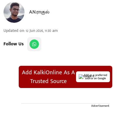
A.N.ராகுல்
Updated on
:
12 Jun 2026, 11:30 am
Follow Us
Add KalkiOnline As A
Add as a preferred
source on Google
Trusted Source
Advertisement