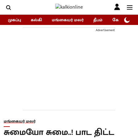
முகப்பு
கல்கி
மங்கையர் மலர்
தீபம்
கோகுலம்/Go
Advertisement
மங்கையர் மலர்
சுமையோ சுமை..! பாட திட்ட