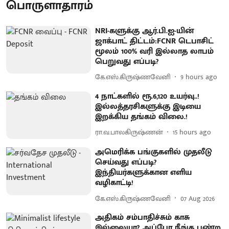
பொருளாதாரம்
NRI-களுக்கு ஆர்.பி.ஐ-யின்
ஜாக்பாட் திட்டம்:FCNR டெபாசிட்
மூலம் 100% வரி இல்லாத லாபம்
பெறுவது எப்படி?
கே.எஸ்.கிருஷ்ணவேனி
9 hours ago
4 நாட்களில் ரூ.6,120 உயர்வு..!
இல்லத்தரசிகளுக்கு இடியை
இறக்கிய தங்கம் விலை.!
ரா.வ.பாலகிருஷ்ணன்
15 hours ago
அமெரிக்க பங்குகளில் முதலீடு
செய்வது எப்படி?
இந்தியர்களுக்கான எளிய
வழிகாட்டி!
கே.எஸ்.கிருஷ்ணவேனி
07 Aug 2026
அதிகம் சம்பாதிச்சும் காசு
இல்லையா? அப்போ நீங்க பண்ற