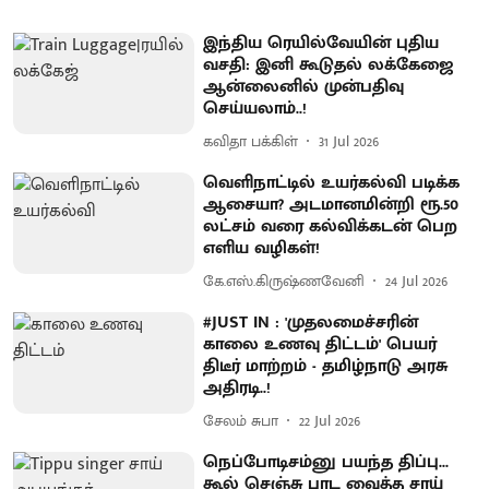
இந்திய ரெயில்வேயின் புதிய
வசதி: இனி கூடுதல் லக்கேஜை
ஆன்லைனில் முன்பதிவு
செய்யலாம்..!
கவிதா பக்கிள்
31 Jul 2026
வெளிநாட்டில் உயர்கல்வி படிக்க
ஆசையா? அடமானமின்றி ரூ.50
லட்சம் வரை கல்விக்கடன் பெற
எளிய வழிகள்!
கே.எஸ்.கிருஷ்ணவேனி
24 Jul 2026
#JUST IN : 'முதலமைச்சரின்
காலை உணவு திட்டம்' பெயர்
திடீர் மாற்றம் - தமிழ்நாடு அரசு
அதிரடி..!
சேலம் சுபா
22 Jul 2026
நெப்போடிசம்னு பயந்த திப்பு...
கூல் செஞ்சு பாட வைத்த சாய்