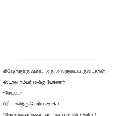
கிஷோருக்கு ஷாக்…! அது அவருடைய குடைதான்.
ஸ்டால் நம்பர் 66-க்கு போனார்.
“மேடம்…!”
ப்ரியாவிற்கு பெரிய ஷாக்…!
“இது உங்கள் குடை. ஸ்டால் 33-ல் விட்டுவிட்டு