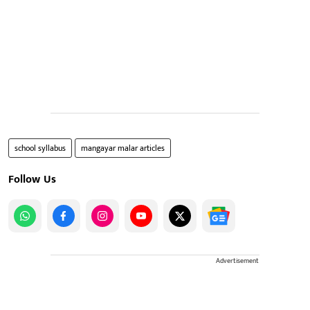
school syllabus
mangayar malar articles
Follow Us
Advertisement