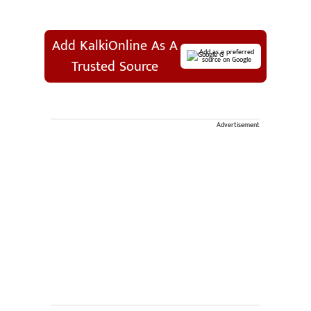
Add KalkiOnline As A
Add as a preferred
source on Google
Trusted Source
Advertisement