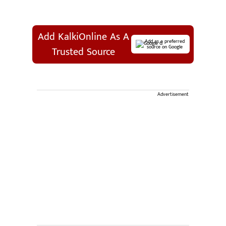
Add KalkiOnline As A
Add as a preferred
source on Google
Trusted Source
Advertisement