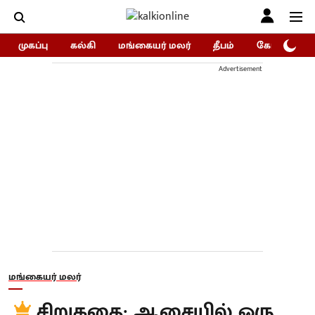
முகப்பு
கல்கி
மங்கையர் மலர்
தீபம்
கோகுலம்/Go
Advertisement
மங்கையர் மலர்
சிறுகதை; ஆசையில் ஒரு