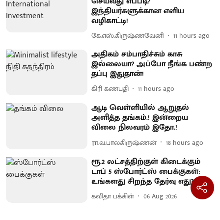
செய்வது எப்படி?
இந்தியர்களுக்கான எளிய
வழிகாட்டி!
கே.எஸ்.கிருஷ்ணவேனி
11 hours ago
அதிகம் சம்பாதிச்சும் காசு
இல்லையா? அப்போ நீங்க பண்ற
தப்பு இதுதான்!
கிரி கணபதி
11 hours ago
ஆடி வெள்ளியில் ஆறுதல்
அளித்த தங்கம்.! இன்றைய
விலை நிலவரம் இதோ.!
ரா.வ.பாலகிருஷ்ணன்
18 hours ago
ரூ.2 லட்சத்திற்குள் கிடைக்கும்
டாப் 5 ஸ்போர்ட்ஸ் பைக்குகள்:
உங்களது சிறந்த தேர்வு எது?
கவிதா பக்கிள்
06 Aug 2026