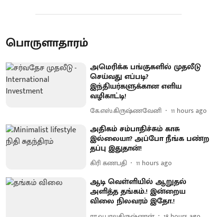
பொருளாதாரம்
அமெரிக்க பங்குகளில் முதலீடு
செய்வது எப்படி?
இந்தியர்களுக்கான எளிய
வழிகாட்டி!
கே.எஸ்.கிருஷ்ணவேனி
11 hours ago
அதிகம் சம்பாதிச்சும் காசு
இல்லையா? அப்போ நீங்க பண்ற
தப்பு இதுதான்!
கிரி கணபதி
11 hours ago
ஆடி வெள்ளியில் ஆறுதல்
அளித்த தங்கம்.! இன்றைய
விலை நிலவரம் இதோ.!
ரா.வ.பாலகிருஷ்ணன்
18 hours ago