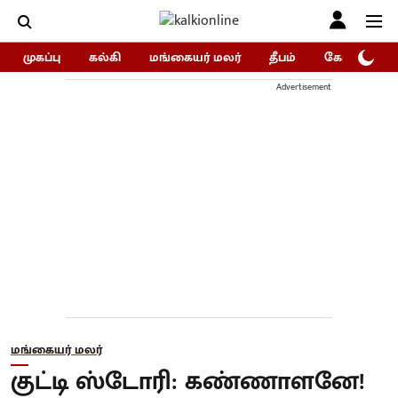
முகப்பு
கல்கி
மங்கையர் மலர்
தீபம்
கோகுலம்/Go
Advertisement
மங்கையர் மலர்
குட்டி ஸ்டோரி: கண்ணாளனே!