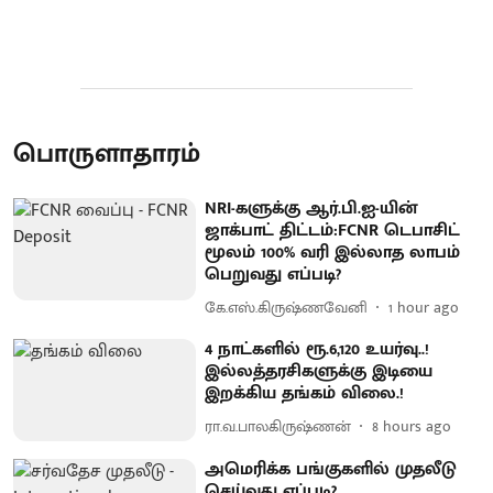
பொருளாதாரம்
NRI-களுக்கு ஆர்.பி.ஐ-யின்
ஜாக்பாட் திட்டம்:FCNR டெபாசிட்
மூலம் 100% வரி இல்லாத லாபம்
பெறுவது எப்படி?
கே.எஸ்.கிருஷ்ணவேனி
1 hour ago
4 நாட்களில் ரூ.6,120 உயர்வு..!
இல்லத்தரசிகளுக்கு இடியை
இறக்கிய தங்கம் விலை.!
ரா.வ.பாலகிருஷ்ணன்
8 hours ago
அமெரிக்க பங்குகளில் முதலீடு
செய்வது எப்படி?