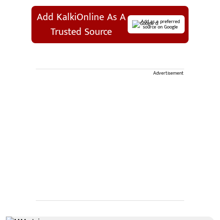
Add KalkiOnline As A
Add as a preferred
source on Google
Trusted Source
Advertisement