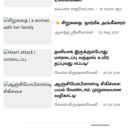
உண்மைகள்!
கல்பனா ராஜகோபால்
18 hours ago
சிறுகதை: 'தார்மீக அங்கீகாரம்'
ஆனந்த் ஸ்ரீனிவாசன்
03 Aug 2026
தனியாக இருக்கும்போது
மாரடைப்பு வந்தால் உயிர்
தப்புவது எப்படி?
கே.எஸ்.கிருஷ்ணவேனி
28 Jul 2026
ஆஞ்சியோபிளாஸ்டி சிகிச்சை:
பயம் வேண்டாம், முழுமையான
வழிகாட்டி!
கே.எஸ்.கிருஷ்ணவேனி
03 Jul 2026
Advertisement