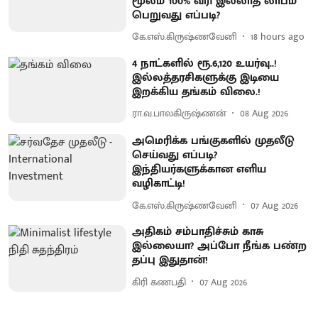
மூலம் 100% வரி இல்லாத லாபம்
பெறுவது எப்படி?
கே.எஸ்.கிருஷ்ணவேனி
18 hours ago
4 நாட்களில் ரூ.6,120 உயர்வு..!
இல்லத்தரசிகளுக்கு இடியை
இறக்கிய தங்கம் விலை.!
ரா.வ.பாலகிருஷ்ணன்
08 Aug 2026
அமெரிக்க பங்குகளில் முதலீடு
செய்வது எப்படி?
இந்தியர்களுக்கான எளிய
வழிகாட்டி!
கே.எஸ்.கிருஷ்ணவேனி
07 Aug 2026
அதிகம் சம்பாதிச்சும் காசு
இல்லையா? அப்போ நீங்க பண்ற
தப்பு இதுதான்!
கிரி கணபதி
07 Aug 2026