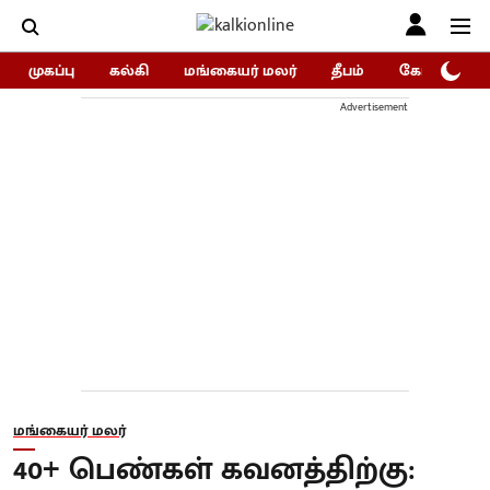
முகப்பு
கல்கி
மங்கையர் மலர்
தீபம்
கோகுலம்/Go
Advertisement
மங்கையர் மலர்
40+ பெண்கள் கவனத்திற்கு: