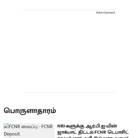
Advertisement
பொருளாதாரம்
NRI-களுக்கு ஆர்.பி.ஐ-யின்
ஜாக்பாட் திட்டம்:FCNR டெபாசிட்