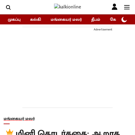
முகப்பு
கல்கி
மங்கையர் மலர்
தீபம்
கோகுலம்/Go
Advertisement
மங்கையர் மலர்
மினி தொடர்கதை: ஆறாத