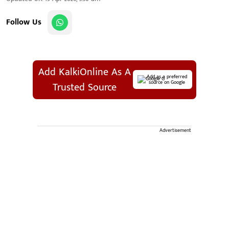
Follow Us
Add KalkiOnline As A
Add as a preferred
source on Google
Trusted Source
Advertisement