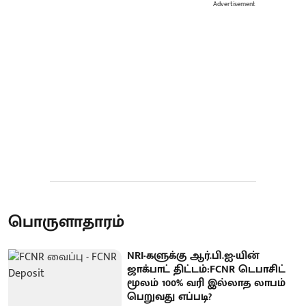
Advertisement
பொருளாதாரம்
NRI-களுக்கு ஆர்.பி.ஐ-யின்
ஜாக்பாட் திட்டம்:FCNR டெபாசிட்
மூலம் 100% வரி இல்லாத லாபம்
பெறுவது எப்படி?